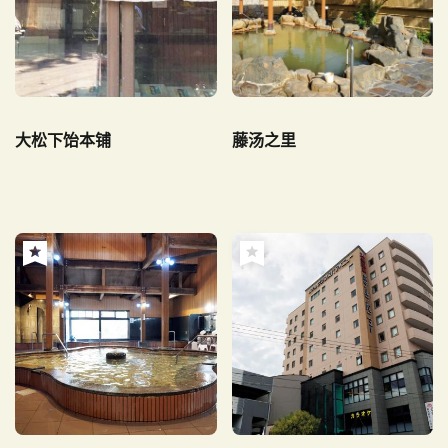
大松下饴本铺
藤汤之里