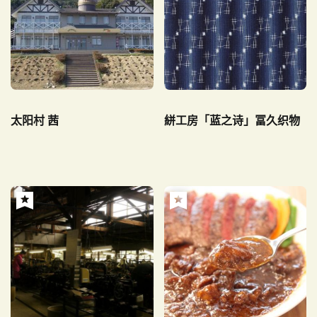
太阳村 茜
絣工房「蓝之诗」冨久织物