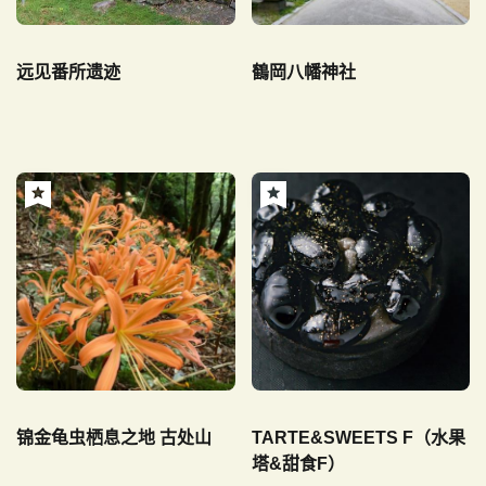
远见番所遗迹
鶴岡八幡神社
锦金龟虫栖息之地 古处山
TARTE&SWEETS F（水果
塔&甜食F）