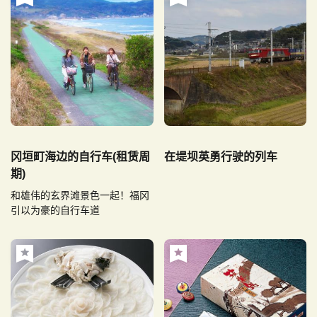
冈垣町海边的自行车(租赁周
在堤坝英勇行驶的列车
期)
和雄伟的玄界滩景色一起！福冈
引以为豪的自行车道