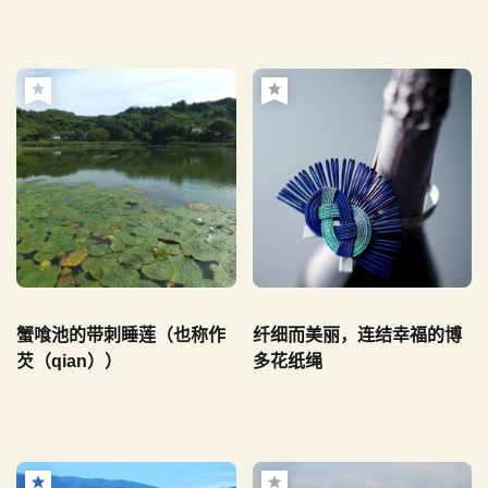
蟹喰池的带刺睡莲（也称作
纤细而美丽，连结幸福的博
芡（qian））
多花纸绳