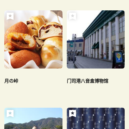
月の峠
门司港八音盒博物馆