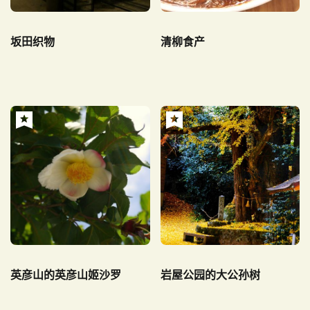
坂田织物
清柳食产
英彦山的英彦山姬沙罗
岩屋公园的大公孙树