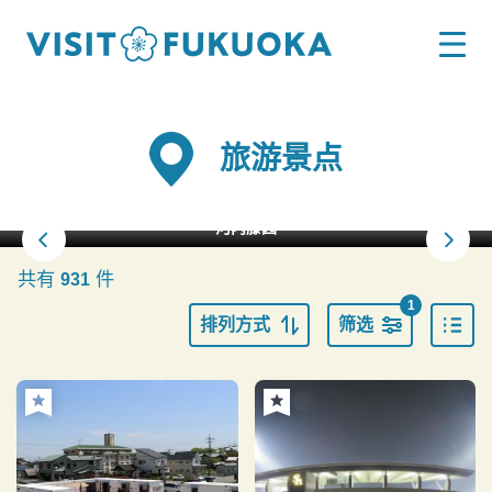
旅游景点
河内藤园
共有
件
931
1
排列方式
筛选