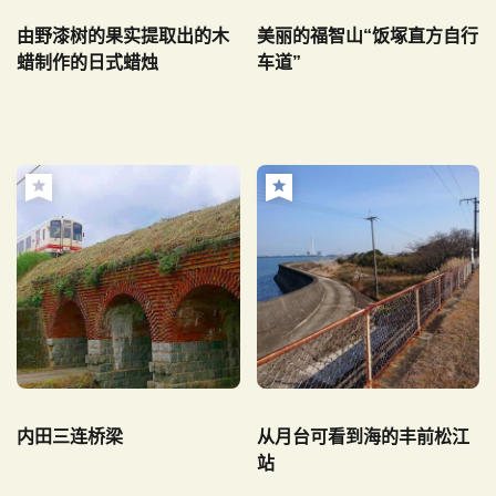
由野漆树的果实提取出的木
美丽的福智山“饭塚直方自行
蜡制作的日式蜡烛
车道”
内田三连桥梁
从月台可看到海的丰前松江
站