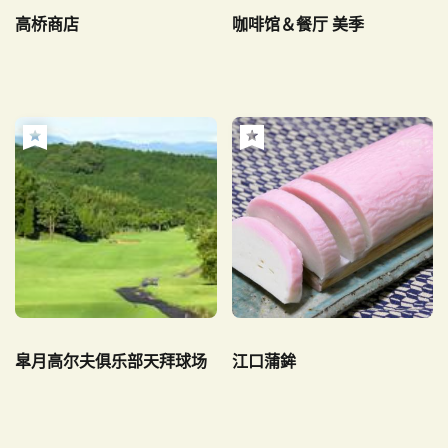
高桥商店
咖啡馆＆餐厅 美季
皐月高尔夫俱乐部天拜球场
江口蒲鉾