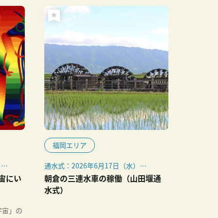
福岡エリア
日
通水式：2026年6月17日（水）
水車稼働：2026年6月17日（水）～
宇宙にい
朝倉の三連水車の稼働（山田堰通
10月上旬
水式）
宇宙」の