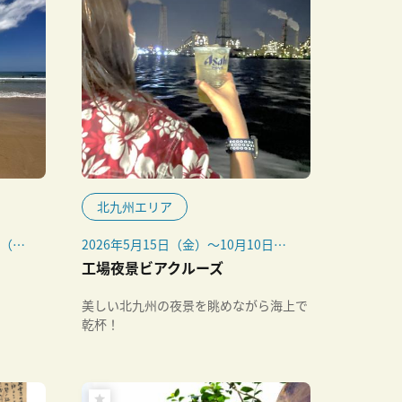
北九州エリア
旬（予
2026年5月15日（金）～10月10日
（土）までの毎週金曜・土曜 、10月
工場夜景ビアクルーズ
11日（日）
※8月14日（金）、9月18日（金）、9
美しい北九州の夜景を眺めながら海上で
月19日（土）は除く
乾杯！