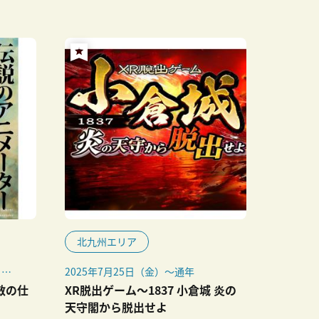
北九州エリア
日
2025年7月25日（金）～通年
敏の仕
XR脱出ゲーム～1837 小倉城 炎の
天守閣から脱出せよ