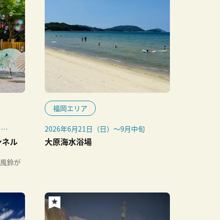
福岡エリア
日
2026年6月21日（日）～9月中旬
ンネル
大原海水浴場
・30
の風鈴が