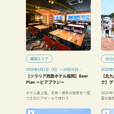
福岡エリア
北九
2026年6月1日（月）～10月31日
2026
（土）
（日）
【ソラリア西鉄ホテル福岡】Beer
【北九
※ウォ
Plan ービアプランー
ク】グ
は7月
のみ営
ホテル最上階、天神・博多の夜景を一望
2026
ただし、
できるビアホールで味わう
夏の風
のお盆