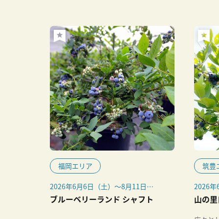
福岡エリア
筑豊
2026年6月6日（土）～8月11日
2026
（火・祝）
（日）
ブルーベリーランド シャフト
山の里
・雨天
・開園