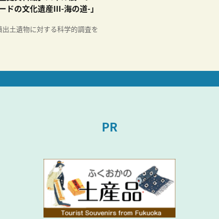
ードの文化遺産Ⅲ-海の道-」
墳出土遺物に対する科学的調査を
PR