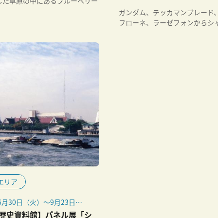
した草原の中にあるブルーベリー
agramで発信しています。
ガンダム、テッカマンブレード
日は実の状態により調整する場
フローネ、ラーゼフォンからシ
ります。
ースまで
エリア
年6月30日（火）～9月23日
祝）
歴史資料館】パネル展「シ