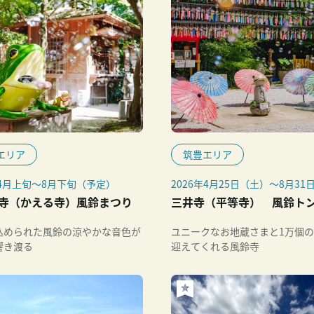
エリア
筑豊エリア
年4月上旬～8月下旬（予定）
2026年4月25日（土）～8月31
（月）
寺（かえる寺）風鈴まつり
三井寺（平等寺） 風鈴ト
※ライトアップは8月29日（土）
日（日）19:00～21:00
込められた風鈴の涼やかな音色が
ユニークなお地蔵さまと1万個
響き渡る
迎えてくれる風鈴寺