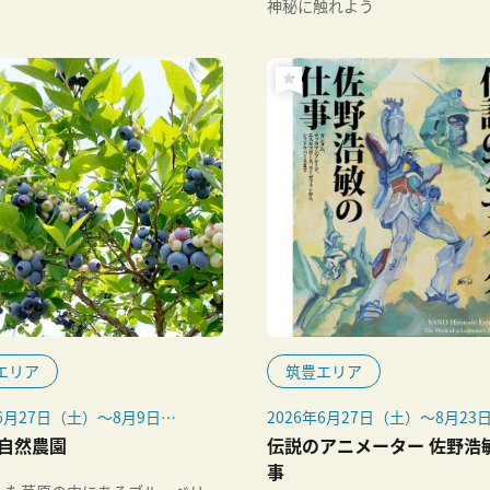
神秘に触れよう
エリア
筑豊エリア
年6月27日（土）～8月9日
2026年6月27日（土）～8月23
の土・日曜のみ
（日）
自然農園
伝説のアニメーター 佐野浩
は休園になる場合があります。
事
情報は当日朝に、下記公式