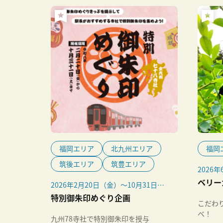
福岡エリア
北九州エリア
福岡
筑後エリア
筑豊エリア
2026
定）
ベリー
2026年2月20日（金）～10月31日
（土）
特別御朱印めぐり企画
こだわ
べ！
九州78寺社で特別御朱印を授与