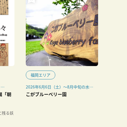
福岡エリア
日
2026年6月6日（土）～8月中旬の水・
土・日曜
展「朝
こがブルーベリー園
でし
※7月18日（土）は休園
※10人以上の団体は営業日以外も対
応可
に残る妖