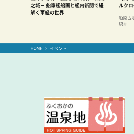
之城－ 鉛筆艦船画と艦内新聞で紐
ルクロ
解く軍艦の世界
船原古
紹介
HOME
イベント