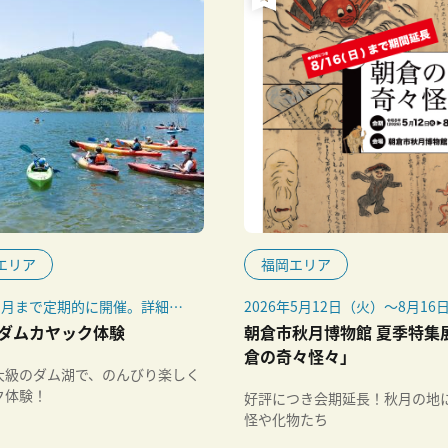
エリア
福岡エリア
11月まで定期的に開催。詳細は
2026年5月12日（火）～8月16
約サイトを確認してください。
（日）
ダムカヤック体験
朝倉市秋月博物館 夏季特集
※当初8月9日（日）までの予定
倉の奇々怪々」
たが、好評につき会期延長
大級のダム湖で、のんびり楽しく
ク体験！
好評につき会期延長！秋月の地
怪や化物たち