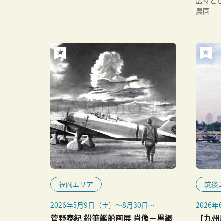
広々と
Inst
農園
・開園
合があ
福岡エリア
筑後
2026年5月9日（土）～8月30日
2026
（日）
（水・
菅野泰紀 鉛筆艦船画展 肖像－黒網
【九州