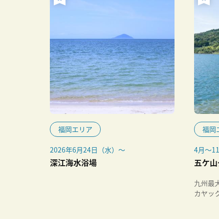
福岡エリア
福岡
2026年6月24日（水）～
4月～
下記予
深江海水浴場
五ケ山
九州最
カヤッ