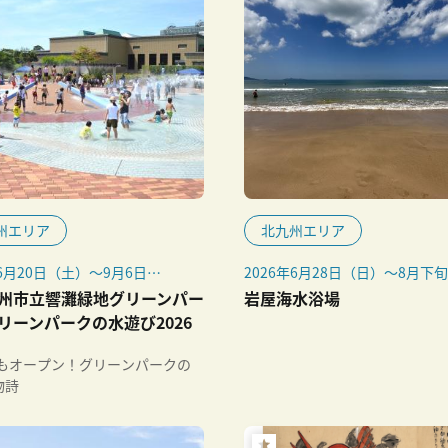
州エリア
北九州エリア
年6月20日（土）～9月6日
2026年6月28日（日）～8月下
定）
州市立響灘緑地グリーンパー
岩屋海水浴場
ーターパーク・パワーパドラー
リーンパークの水遊び2026
18日（土）から土・日曜、祝日
業
年もオープン！グリーンパークの
8月8日（土）～16日（日）
物詩
期間は毎日営業