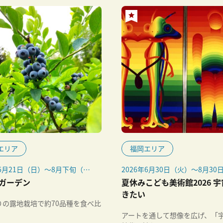
エリア
福岡エリア
年6月21日（日）～8月下旬（予
2026年6月30日（火）～8月30
（日）
ガーデン
夏休みこども美術館2026 
きたい
りの露地栽培で約70品種を食べ比
アートを通して想像を広げ、「