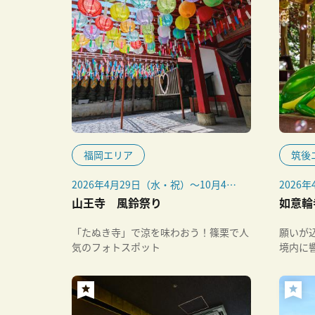
福岡エリア
筑後
2026年4月29日（水・祝）～10月4日
2026
（日）
山王寺 風鈴祭り
如意輪
「たぬき寺」で涼を味わおう！篠栗で人
願いが
気のフォトスポット
境内に