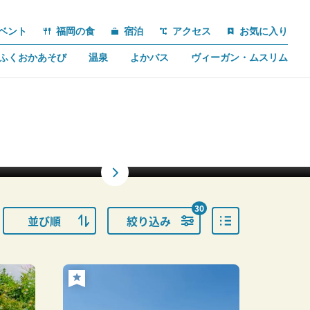
ベント
福岡の食
宿泊
アクセス
お気に入り
ふくおかあそび
温泉
よかバス
ヴィーガン・ムスリム
30
並び順
絞り込み