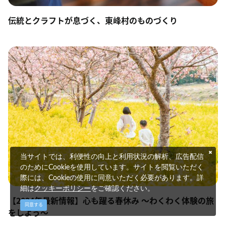
伝統とクラフトが息づく、東峰村のものづくり
当サイトでは、利便性の向上と利用状況の解析、広告配信
のためにCookieを使用しています。サイトを閲覧いただく
際には、Cookieの使用に同意いただく必要があります。詳
細は
クッキーポリシー
をご確認ください。
【2024年最新情報】心も躍る春休み ～わくわく体験の旅
同意する
をしよう～