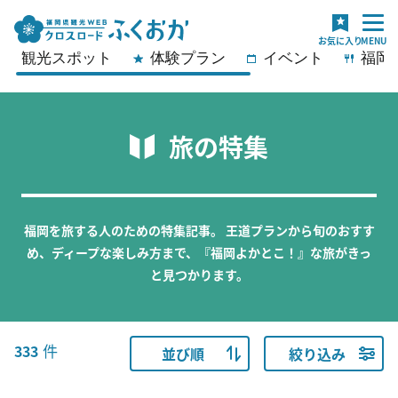
観光スポット
体験プラン
イベント
福岡
旅の特集
福岡を旅する人のための特集記事。
王道プランから旬のおすす
め、ディープな楽しみ方まで、『福岡よかとこ！』な旅がきっ
と見つかります。
件
333
並び順
絞り込み