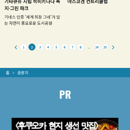
기타큐슈 시립 히비키나다 녹
야스코겐 컨트리클럽
지·그린 파크
기네스 인증 '세계 최장 그네'가 있
는 자연이 풍요로운 도시공원
1
2
3
4
5
6
7
8
...
24
25
홈
관광지
PR