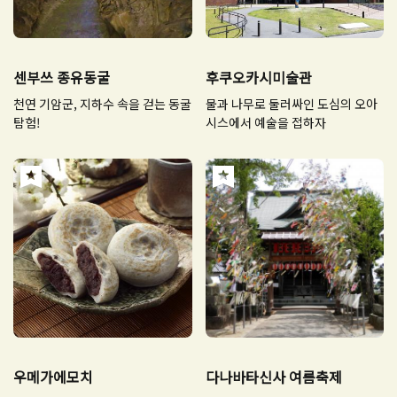
센부쓰 종유동굴
후쿠오카시미술관
천연 기암군, 지하수 속을 걷는 동굴
물과 나무로 둘러싸인 도심의 오아
탐험!
시스에서 예술을 접하자
우메가에모치
다나바타신사 여름축제