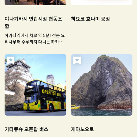
야나기바시 연합시장 협동조
히요코 호나미 공장
합
하카타역에서 차로 약 5분! 전문 요
리사부터 주부까지 다니는 하카타
의 부엌
기타큐슈 오픈탑 버스
게야노오토