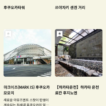
후쿠오카타워
쓰야자키 센겐 거리
마크이즈(MARK IS) 후쿠오카
【하카타온천】하카타 온천
모모치
료칸 후지노엔
새로운 아뮤즈멘트 스팟이 탄생이
계속되는 차세대 후쿠오카의 얼굴