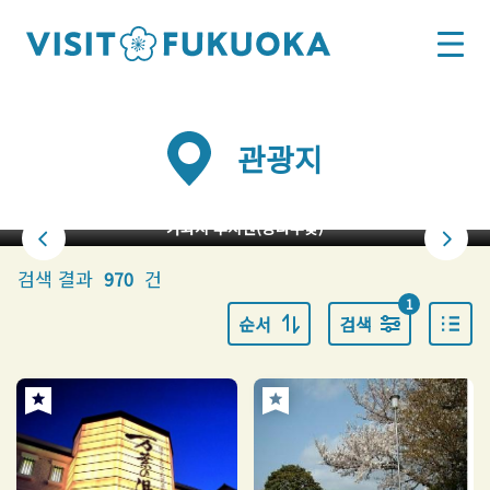
관광지
가와치 후지엔(등나무꽃)
검색 결과
건
970
1
순서
검색