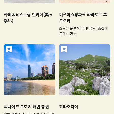
카페＆레스토랑 빗키이(美っ
미쓰이쇼핑파크 라라포트 후
季い)
쿠오카
쇼핑은 물론 액티비티까지 충실한
트렌드 명소
씨사이드 모모치 해변 공원
히라오다이