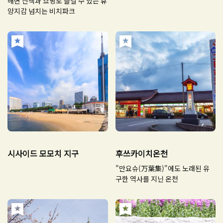
해변 산책과 쇼핑도 즐길 수 있는 휴
양지감 넘치는 비치파크
시사이드 모모치 지구
후쓰카이치온천
"만요슈(万葉集)"에도 노래된 유
구한 역사를 지닌 온천