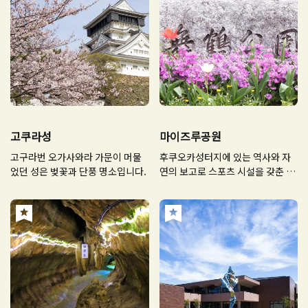
고쿠라성
마이즈루공원
고구라번 오가사와라 가문이 머물
후쿠오카성터지에 있는 역사와 자
었던 성은 벚꽃과 단풍 명소입니다.
연의 보고로 스포츠 시설을 갖춘 종
합공원