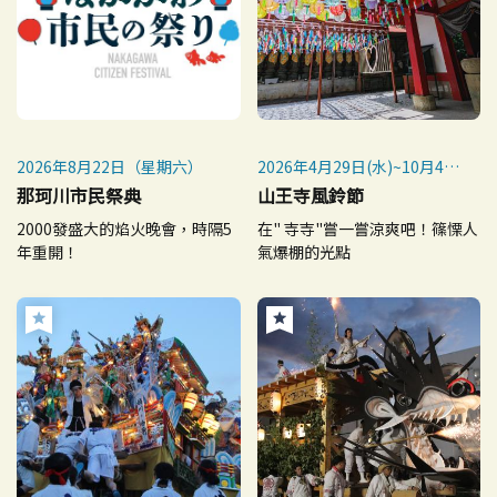
2026年8月22日（星期六）
2026年4月29日(水)~10月4日
(日)
那珂川市民祭典
山王寺風鈴節
2000發盛大的焰火晚會，時隔5
在" 寺寺"嘗一嘗涼爽吧！篠慄人
年重開！
氣爆棚的光點