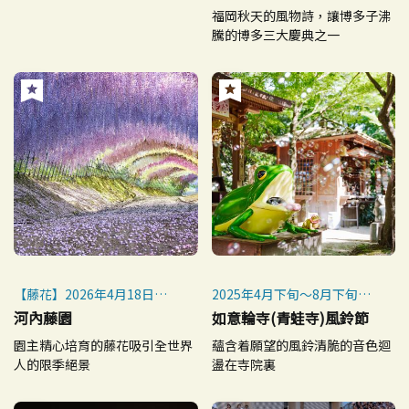
福岡秋天的風物詩，讓博多子沸
騰的博多三大慶典之一
【藤花】2026年4月18日
2025年4月下旬～8月下旬
（六）～5月6日（三・補假）
（預定）
河內藤園
如意輪寺(青蛙寺)風鈴節
※預定
園主精心培育的藤花吸引全世界
蘊含着願望的風鈴清脆的音色迴
【紅葉】每年約11月中旬～
人的限季絕景
盪在寺院裏
12月上旬