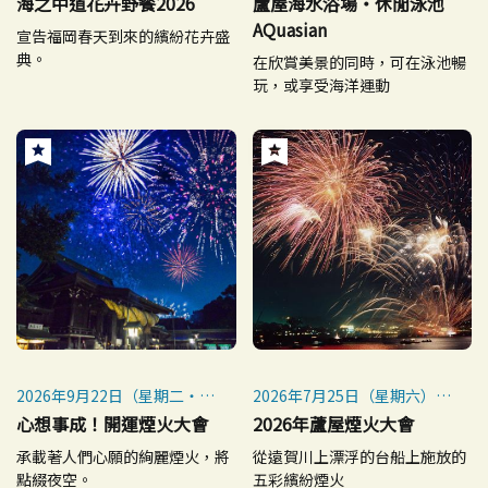
海之中道花卉野餐2026
蘆屋海水浴場・休閒泳池
日）
AQuasian
宣告福岡春天到來的繽紛花卉盛
【游泳池開放時間】 2026年7
典。
在欣賞美景的同時，可在泳池暢
月9日（星期四）– 8月30日
玩，或享受海洋運動
（星期日）
2026年9月22日（星期二・國
2026年7月25日（星期六）
定假日）
※小雨照常舉行，雨天不順延
心想事成！開運煙火大會
2026年蘆屋煙火大會
※雨天取消（不延期）
承載著人們心願的絢麗煙火，將
從遠賀川上漂浮的台船上施放的
※每年9月22日舉行
點綴夜空。
五彩繽紛煙火