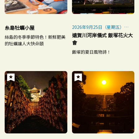
糸島牡蠣小屋
2026年9月25日（星期五）
※如遇惡劣天氣，將延期至9
遠賀川河岸儀式 飯塚花火大
絲島的冬季季節特色！新鮮肥美
月28日（星期一）舉行
會
的牡蠣讓人大快朵頤
飯塚的夏日風物詩！