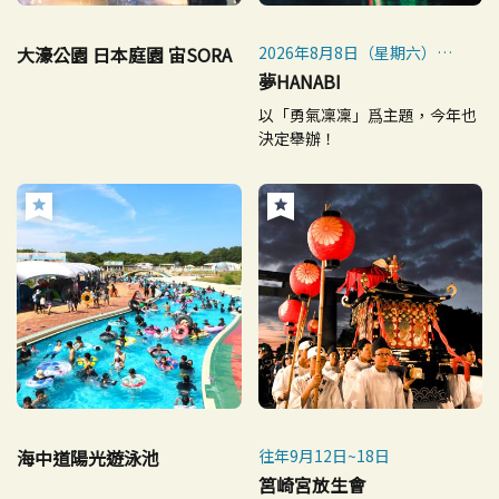
大濠公園 日本庭園 宙SORA
2026年8月8日（星期六）
※下雨時順延至9日（日）、
夢HANABI
11日（週二）
以「勇氣凜凜」爲主題，今年也
決定舉辦！
海中道陽光遊泳池
往年9月12日~18日
筥崎宮放生會