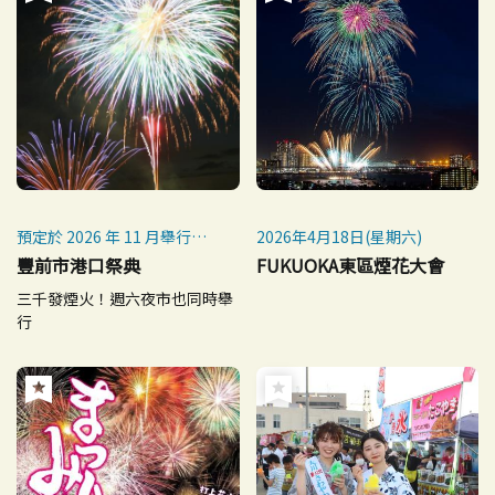
預定於 2026 年 11 月舉行
2026年4月18日(星期六)
（暫定）
豐前市港口祭典
FUKUOKA東區煙花大會
三千發煙火！週六夜市也同時舉
行