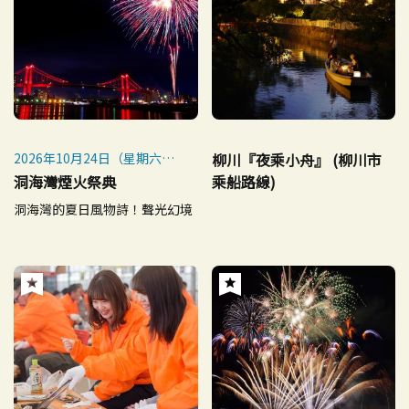
2026年10月24日（星期六）
柳川『夜乘小舟』 (柳川市
※如遇惡劣天氣則取消（不延
洞海灣煙火祭典
乘船路線)
期）
洞海灣的夏日風物詩！聲光幻境
※如取消，將於當日13:00前
公告