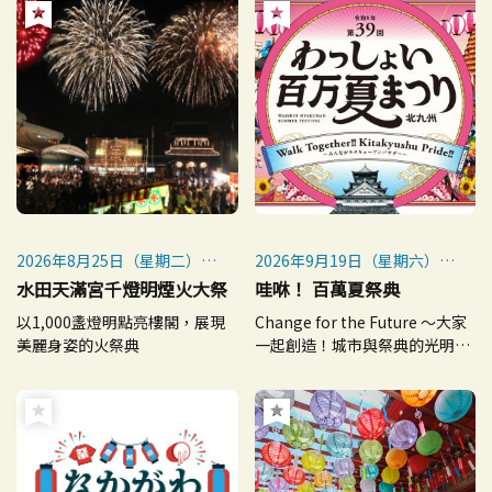
2026年8月25日（星期二）
2026年9月19日（星期六）～
※每年8月25日舉行
9月20日（星期日）
水田天滿宮千燈明煙火大祭
哇咻！ 百萬夏祭典
※雨天時延期至8月26日（星
※雨天照常舉行，惡劣天氣取
以1,000盞燈明點亮樓閣，展現
Change for the Future ～大家
期三）
消（預定）
美麗身姿的火祭典
一起創造！城市與祭典的光明未
來！～