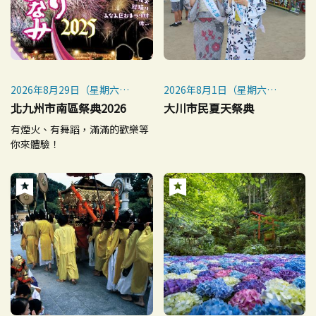
2026年8月29日（星期六）
2026年8月1日（星期六）
※如遇惡劣天氣則取消
※雨天取消
北九州市南區祭典2026
大川市民夏天祭典
有煙火、有舞蹈，滿滿的歡樂等
你來體驗！