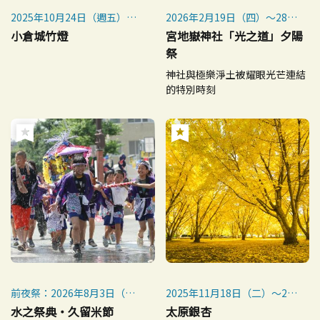
2025年10月24日（週五）～
2026年2月19日（四）～28日
11月3日（週一，國定假日）
（六）
小倉城竹燈
宮地嶽神社「光之道」夕陽
祭
神社與極樂淨土被耀眼光芒連結
的特別時刻
前夜祭：2026年8月3日（星
2025年11月18日（二）～24
期一）
日（一・假日）
水之祭典・久留米節
太原銀杏