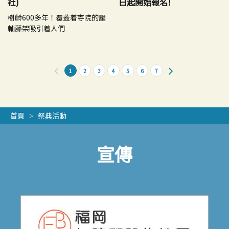
社)
日起開始報名!
樹齡600多年！覆蓋着寺院的壓
軸藤架吸引着人們
1
2
3
4
5
6
7
首頁
祭典活動
宣傳