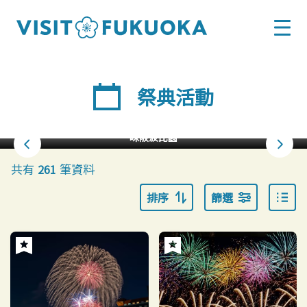
祭典活動
味阪波比園
共有
筆資料
261
排序
篩選