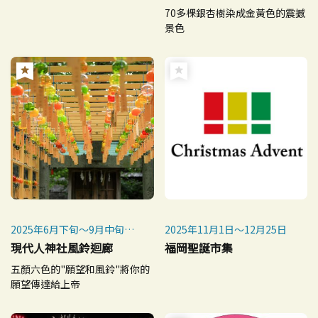
本祭：2026年8月4日（星期
每年11月中旬到下旬
70多棵銀杏樹染成金黃色的震撼
二）
景色
2025年6月下旬～9月中旬
2025年11月1日〜12月25日
（預定）
現代人神社風鈴迴廊
福岡聖誕市集
五顏六色的"願望和風鈴"將你的
願望傳達給上帝