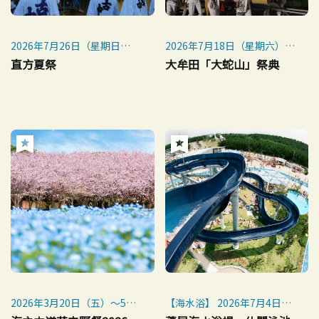
2026年7月26日（星期日）
2026年7月18日（星期六）～
※如遇惡劣天氣則取消
26日（星期日）
直方夏祭
大牟田「大蛇山」祭典
7月18日（星期六）、19日
（星期日）大牟田港祭
7月25日（星期六）舞蹈、萬
人舞蹈、祗園六山遊行、比賽
和閉幕演出。
7月26日（星期日神龕：蛇山
大遊行
2026年3月20日（五）～5月
【海水浴】 2026年7月4日
17日（日）
（星期六）– 8月16日（星期