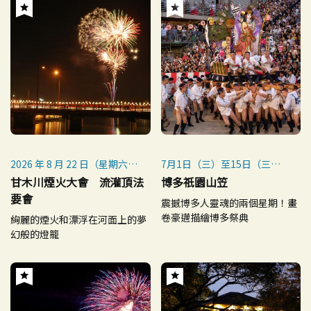
2026 年 8 月 22 日（星期六）
7月1日（三）至15日（三）
※ 雨勢較小時照常舉行；如遇
裝飾山笠一般公開
甘木川煙火大會 流灌頂法
博多祇園山笠
惡劣天氣，將順延至 8 月 23
7月12日（日）追山笠預演
要會
震撼博多人靈魂的兩個星期！畫
日（星期日）。
7月13日（一）集團山笠表演
卷豪邁描繪博多祭典
絢麗的煙火和漂浮在河面上的夢
※ 若 8 月 23 日（星期日）仍
7月15日（三）（4:59起）追
幻般的燈籠
遇惡劣天氣，將再順延至 8 月
山笠
26 日（星期三）。
※ 每年7月1日~15日舉行