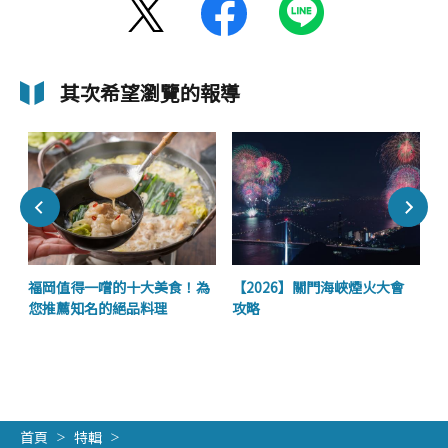
其次希望瀏覽的報導
福岡值得一嚐的十大美食！為
【2026】關門海峽煙火大會
您推薦知名的絕品料理
攻略
首頁
特輯