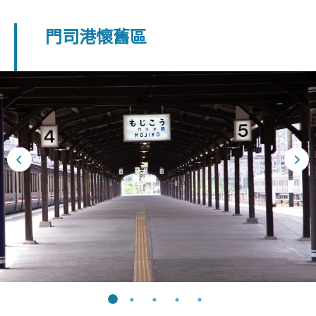
門司港懷舊區