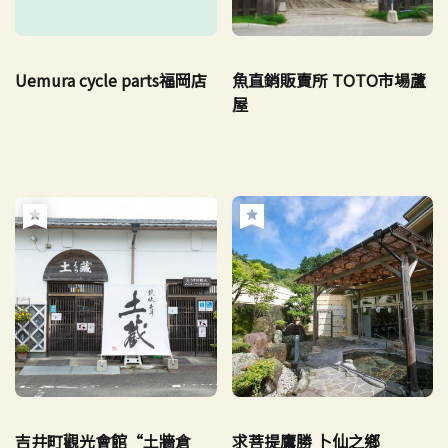
Uemura cycle parts福岡店
魚直銷販賣所 TOTO市場蘆
屋
吉井町觀光會館“土牆倉
求菩提鷹勝 卜仙之鄉