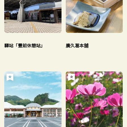
驛站「豐前休憩站」
廣久葛本舗