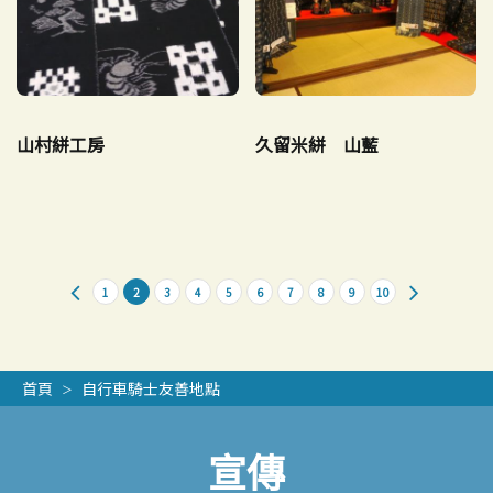
山村絣工房
久留米絣 山藍
1
2
3
4
5
6
7
8
9
10
首頁
自行車騎士友善地點
宣傳