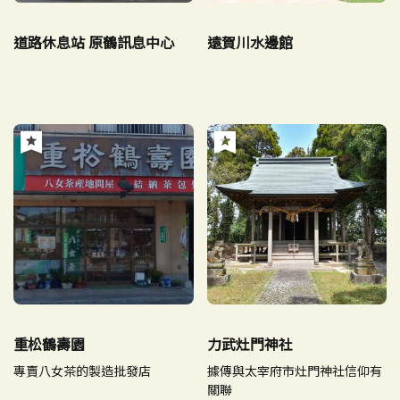
道路休息站 原鶴訊息中心
遠賀川水邊館
重松鶴壽園
力武灶門神社
專賣八女茶的製造批發店
據傳與太宰府市灶門神社信仰有
關聯