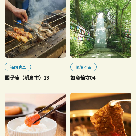
福岡地區
筑後地區
團子庵（朝倉市）13
如意輪寺04