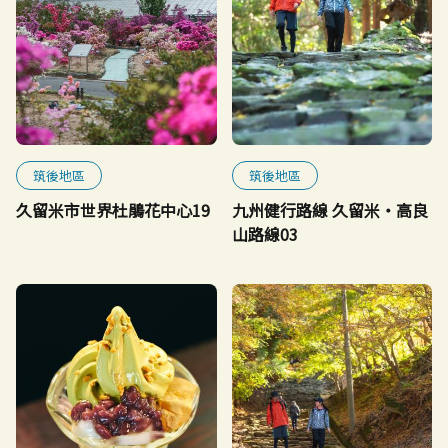
筑後地區
筑後地區
久留米市世界杜鵑花中心19
九州健行路線 久留米・高良
山路線03