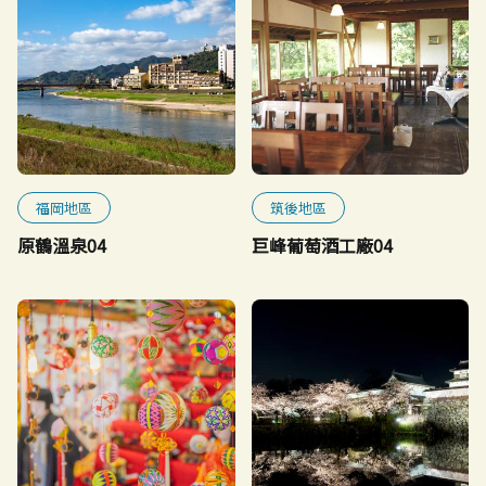
福岡地區
筑後地區
原鶴溫泉04
巨峰葡萄酒工廠04