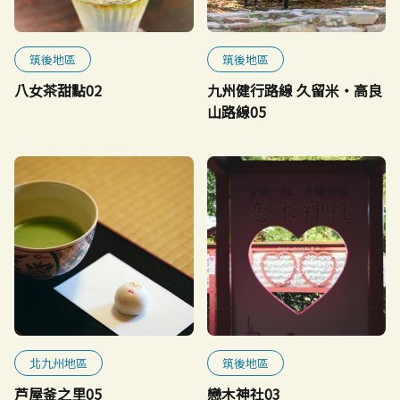
筑後地區
筑後地區
八女茶甜點02
九州健行路線 久留米・高良
山路線05
北九州地區
筑後地區
芦屋釜之里05
戀木神社03