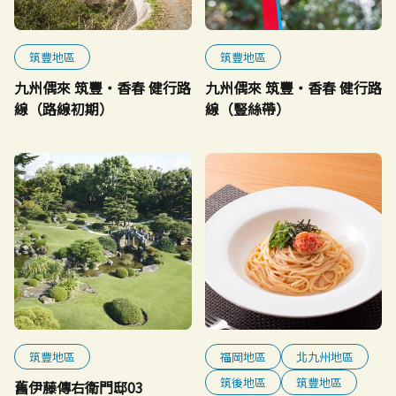
筑豐地區
筑豐地區
九州偶來 筑豐・香春 健行路
九州偶來 筑豐・香春 健行路
線（路線初期）
線（豎絲帶）
筑豐地區
福岡地區
北九州地區
筑後地區
筑豐地區
舊伊藤傳右衛門邸03