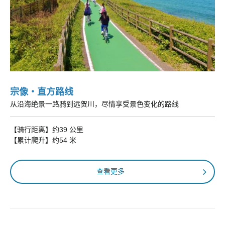
宗像・直方路线
从沿海绝景一路骑到远贺川，尽情享受景色变化的路线
【骑行距离】约39 公里
【累计爬升】约54 米
查看更多