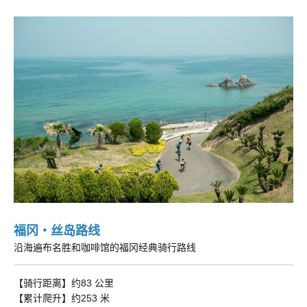
福冈・丝岛路线
沿海遍布名胜和咖啡馆的福冈经典骑行路线
【骑行距离】约83 公里
【累计爬升】约253 米