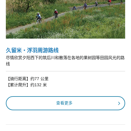
久留米・浮羽周游路线
尽情欣赏夕阳西下的筑后川和散落在各地的果树园等田园风光的路
线
【骑行距离】约77 公里
【累计爬升】约132 米
查看更多