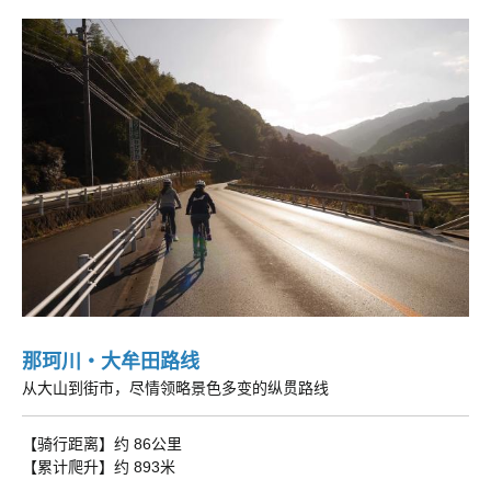
那珂川・大牟田路线
从大山到街市，尽情领略景色多变的纵贯路线
【骑行距离】约 86公里
【累计爬升】约 893米