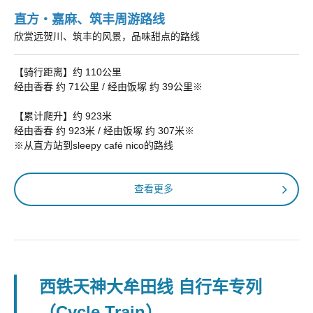
直方・嘉麻、筑丰周游路线
欣赏远贺川、筑丰的风景，品味甜点的路线
【骑行距离】约 110公里
经由香春 约 71公里 / 经由饭塚 约 39公里※
【累计爬升】约 923米
经由香春 约 923米 / 经由饭塚 约 307米※
※从直方站到sleepy café nico的路线
查看更多
西铁天神大牟田线 自行车专列
（Cycle Train）