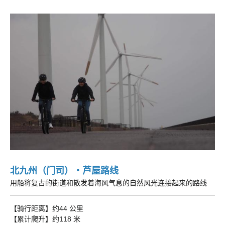
北九州（门司）・芦屋路线
用船将复古的街道和散发着海风气息的自然风光连接起来的路线​
【骑行距离】约44 公里
【累计爬升】约118 米