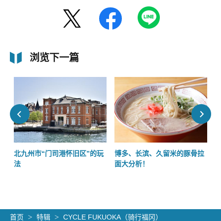
浏览下一篇
近
北九州市“门司港怀旧区”的玩
博多、长滨、久留米的豚骨拉
法
面大分析！
首页
特辑
CYCLE FUKUOKA（骑行福冈）