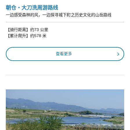
朝仓・大刀洗周游路线
一边感受森林的风，一边探寻城下町之历史文化的山岳路线
【骑行距离】约73 公里
【累计爬升】约578 米
查看更多