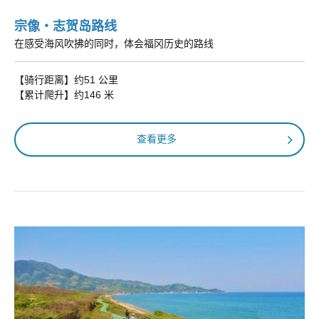
宗像・志贺岛路线
在感受海风吹拂的同时，体会福冈历史的路线
【骑行距离】约51 公里
【累计爬升】约146 米
查看更多