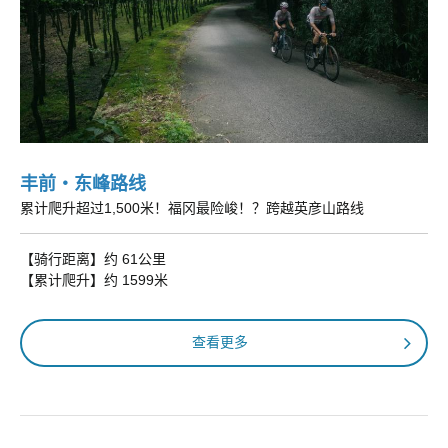
丰前・东峰路线
累计爬升超过1,500米！福冈最险峻！？跨越英彦山路线
【骑行距离】约 61公里
【累计爬升】约 1599米
查看更多