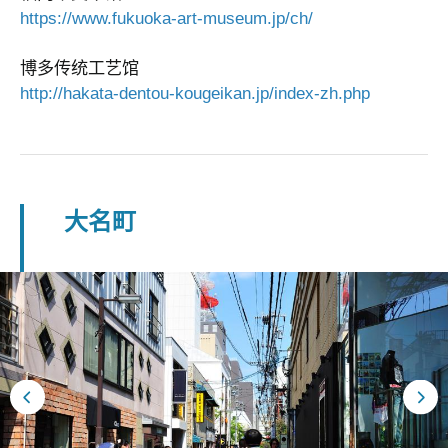
https://www.fukuoka-art-museum.jp/ch/
博多传统工艺馆
http://hakata-dentou-kougeikan.jp/index-zh.php
大名町