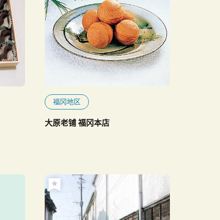
福冈地区
大原老铺 福冈本店