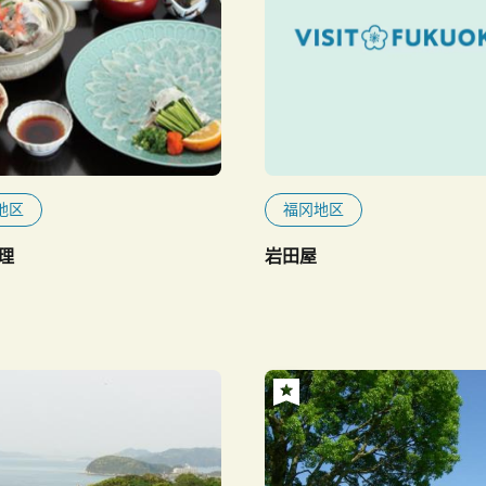
地区
福冈地区
理
岩田屋