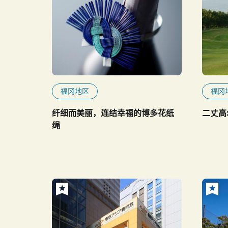
福冈地区
福冈
纤细而美丽，连结幸福的博多花纸
二丈高
绳