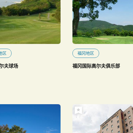
地区
福冈地区
尔夫球场
福冈国际高尔夫俱乐部