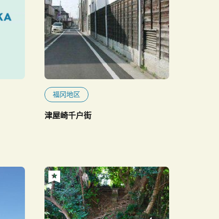
福冈地区
津屋崎千户街