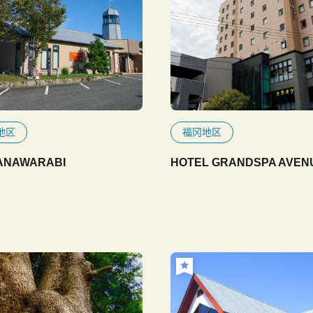
地区
福冈地区
NAWARABI
HOTEL GRANDSPA AVEN