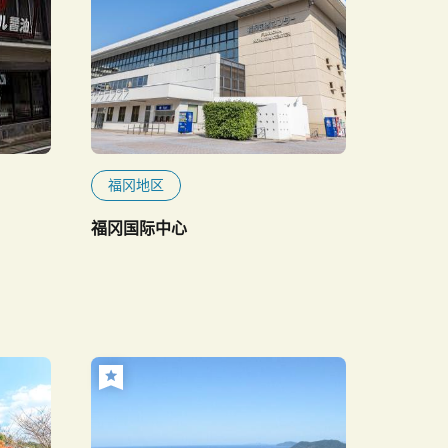
福冈地区
福冈国际中心