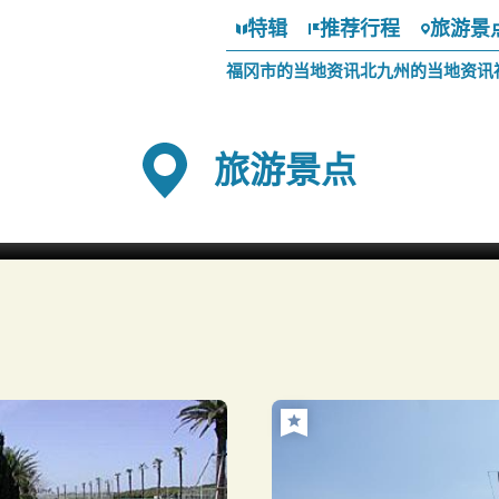
特辑
推荐行程
旅游景
福冈市的当地资讯
北九州的当地资讯
旅游景点
河内藤园