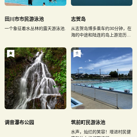
田川市市民游泳池
志贺岛
一个象征着水丛林的露天游泳池.
从志贺岛博多乘车约30分钟，在
海的中途和陆连的岛上游览历史
和绝景吧。
调音瀑布公园
筑前町民游泳池
水声，灿烂的笑容！增进村民健