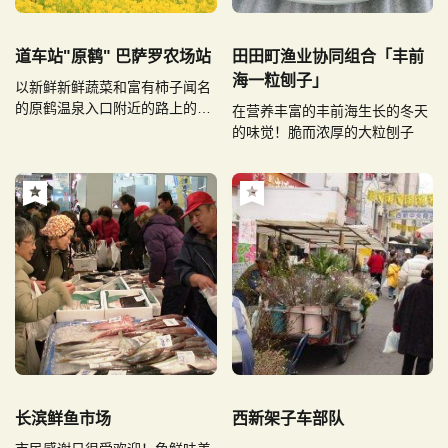
道车站"原鹤" 巴萨罗农场站
田田町渔业协同组合「丰前
海一粒刨子」
以新鲜新鲜蔬菜和富有柿子闻名
的原鹤温泉入口附近的路上的车
在营养丰富的丰前海生长的冬天
站
的味觉！脆而浓厚的大粒刨子
长滨鲜鱼市场
西新架子车部队