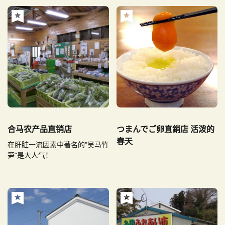
合马农产品直销店
つまんでご卵直銷店 活泼的
春天
在肝脏一流因素中著名的"吴马竹
笋"是大人气！