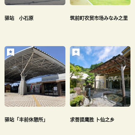
驿站 小石原
筑前町农贸市场みなみ之里
驿站「丰前休憩所」
求菩提鹰胜 卜仙之乡