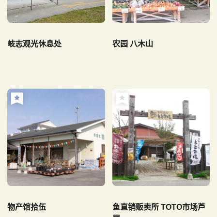
岐志观光休息处
农园 八木山
物产馆拾伍
鱼直销贩卖所 TOTO市场芦