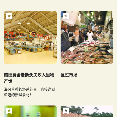
腋田费舍曼斯沃夫汐入里物
旦过市场
产馆
海风熏香的舒适外景，直接送到
渔港的新鲜食材！