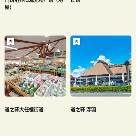
门司港怀旧观光物产馆（港
正馆
屋）
道之驿大任樱街道
道之驿 浮羽