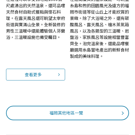
尺處湧出的天然溫泉，還可品嚐
糸島和煦的田園風光及遠方的福
天然食材自助式餐點與懷石料
岡市街道等從山丘上才能欣賞的
理。在露天風呂還可眺望太宰府
景緻。除了大浴場之外，還有碳
街道與寶滿山全景。全新裝修的
酸風呂、露天風呂、檜木蒸氣箱
男性三溫暖中還能體驗個人芬蘭
風呂，以及各類型的三溫暖、岩
浴，三溫暖設施也備受矚目。
盤浴、家族風呂等設施相當豐富
齊全。泡完溫泉後，還能品嚐餐
廳選用糸島當地產出的新鮮食材
製成的美味料理。
查看更多
福岡其他地區一覽