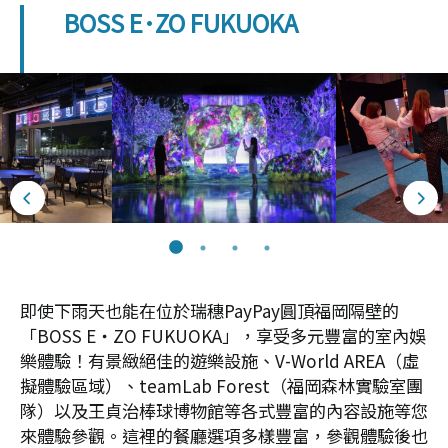
BOSS E･ZO FUKUOKA
即使下雨天也能在位於瑞穗PayPay圓頂福岡隔壁的
「BOSS E・ZO FUKUOKA」，享受多元豐富的室內娛
樂體驗！有景緻絕佳的遊樂設施、V-World AREA（虛
擬體驗區域）、teamLab Forest（福岡森林實驗室團
隊）以及王貞治棒球博物館等各式豐富的內容設施等您
來體驗參觀。這裡的餐廳選項多樣豐富，參觀體驗後也