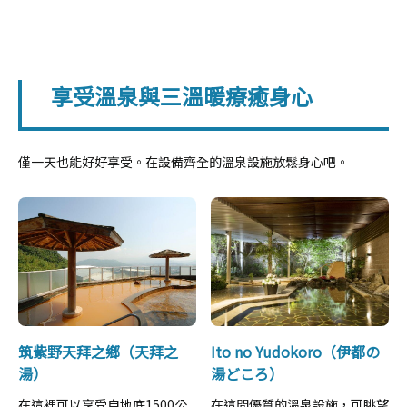
享受溫泉與三溫暖療癒身心
僅一天也能好好享受。在設備齊全的溫泉設施放鬆身心吧。
筑紫野天拜之鄉（天拜之
Ito no Yudokoro（伊都の
湯）
湯どころ）
在這裡可以享受自地底1500公
在這間優質的溫泉設施，可眺望