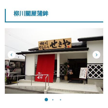
柳川關屋蒲鉾