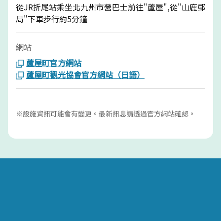
從JR折尾站乘坐北九州市營巴士前往"蘆屋",從"山鹿郵
局"下車步行約5分鐘
網站
蘆屋町官方網站
蘆屋町觀光協會官方網站（日語）
※設施資訊可能會有變更。最新訊息請透過官方網站確認。