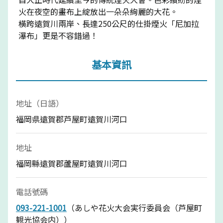
火在夜空的畫布上綻放出一朵朵絢麗的大花。
橫跨遠賀川兩岸、長達250公尺的仕掛煙火「尼加拉
瀑布」更是不容錯過！
基本資訊
地址（日語）
福岡県遠賀郡芦屋町遠賀川河口
地址
福岡縣遠賀郡蘆屋町遠賀川河口
電話號碼
093-221-1001
（あしや花火大会実行委員会（芦屋町
観光協会内））