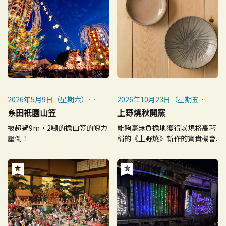
月19日（日）
2026年5月9日（星期六）～5
2026年10月23日（星期五）
月10日（星期日）
～10月25日（星期日）
糸田祇園山笠
上野燒秋開窯
※每年5月第2個星期六及其翌
被超過9m·2噸的擔山笠的魄力
能夠毫無負擔地獲得以規格高著
日星期日舉行
壓倒！
稱的《上野燒》新作的寶貴機會.