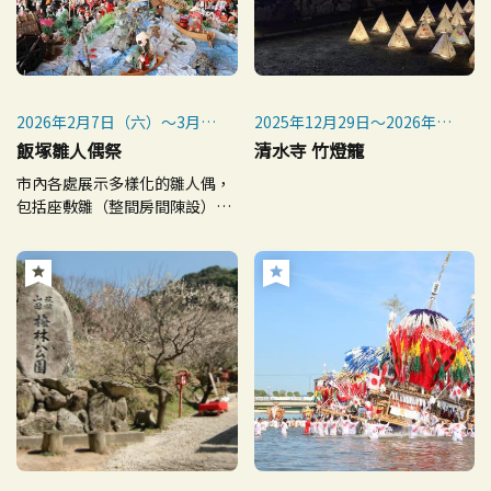
2026年2月7日（六）～3月22
2025年12月29日～2026年1
日（日）
月2日
飯塚雛人偶祭
清水寺 竹燈籠
※各會場日期不同，詳情請參
市內各處展示多樣化的雛人偶，
閱飯塚市官網。
包括座敷雛（整間房間陳設）與
箱雛。