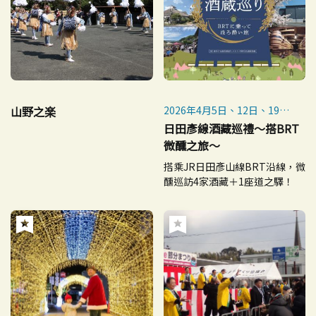
山野之楽
2026年4月5日、12日、19
日、26日（週日）
日田彥線酒藏巡禮～搭BRT
微醺之旅～
搭乘JR日田彥山線BRT沿線，微
醺巡訪4家酒藏＋1座道之驛！