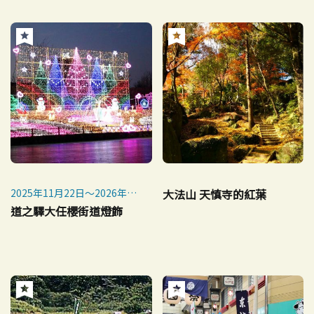
2025年11月22日～2026年2
大法山 天慎寺的紅葉
月1日
道之驛大任櫻街道燈飾