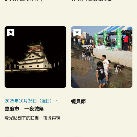
2025年10月26日（週日）～
蜆貝節
11月9日（週日）
嘉麻市 一夜城祭
※燈光點亮時間：每日18:00
燈光點綴下的莊嚴一夜城再現
～翌日6:00
※煙火施放時間：11月8日
（週六）約19:30