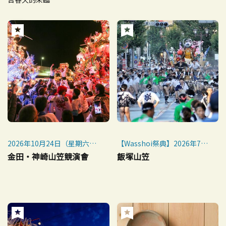
2026年10月24日（星期六）
【Wasshoi祭典】2026年7月
～10月25日（星期日）
5日（週日）10:30~16:30
金田・神崎山笠競演會
飯塚山笠
※每年10月20日之後的週
【流舁機】2026年7月15日
六、週日舉行
（週三）、17日（週五）
【飯塚觀光兒童山笠大會】
2026年7月18日（星期六）
14:40~
【市民祭飯塚山笠】2026年7