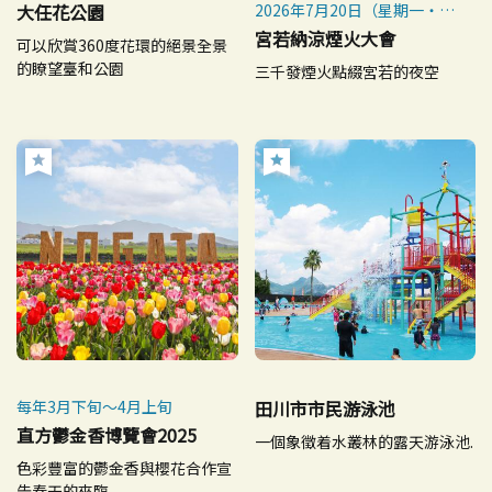
大任花公園
2026年7月20日（星期一・國
定假日）
宮若納涼煙火大會
可以欣賞360度花環的絕景全景
※如遇惡劣天氣，將延期至7
的瞭望臺和公園
三千發煙火點綴宮若的夜空
月23日（星期四）舉行
每年3月下旬～4月上旬
田川市市民游泳池
直方鬱金香博覽會2025
一個象徵着水叢林的露天游泳池.
色彩豐富的鬱金香與櫻花合作宣
告春天的來臨