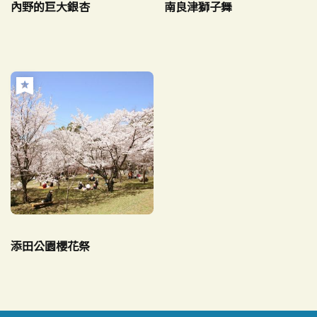
內野的巨大銀杏
南良津獅子舞
添田公園櫻花祭