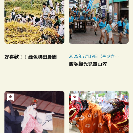
好喜歡！！綠色梯田農園
2025年7月19日（星期六）
迷你山笠:14:40開始
飯塚觀光兒童山笠
兒童山笠:15:00開始