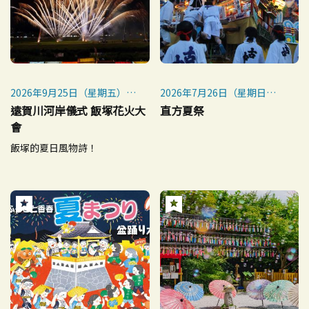
2026年9月25日（星期五）
2026年7月26日（星期日）
※如遇惡劣天氣，將延期至9
※如遇惡劣天氣則取消
遠賀川河岸儀式 飯塚花火大
直方夏祭
月28日（星期一）舉行
會
飯塚的夏日風物詩！