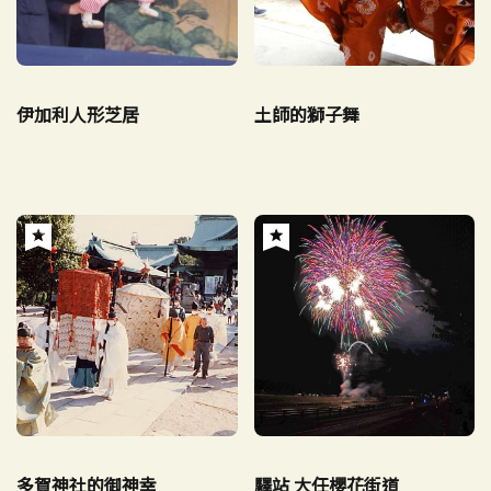
伊加利人形芝居
土師的獅子舞
多賀神社的御神幸
驛站 大任櫻花街道