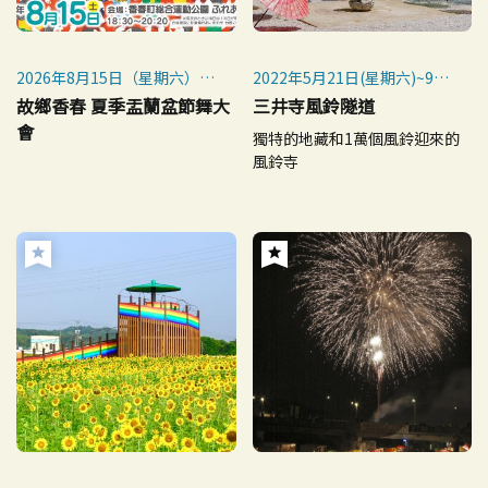
2026年8月15日（星期六）
2022年5月21日(星期六)~9月
※下雨時延長至16日（16日
30日(星期五)
故鄉香春 夏季盂蘭盆節舞大
三井寺風鈴隧道
下雨時取消）
※ 受颱風影響，9月14日(週
會
獨特的地藏和1萬個風鈴迎來的
三)中止了。
風鈴寺