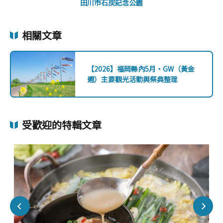
田川市石炭記念公園
相關文章
【2026】福岡縣內5月・GW（黃金
週）主要觀光活動與祭典整理
受歡迎的特輯文章