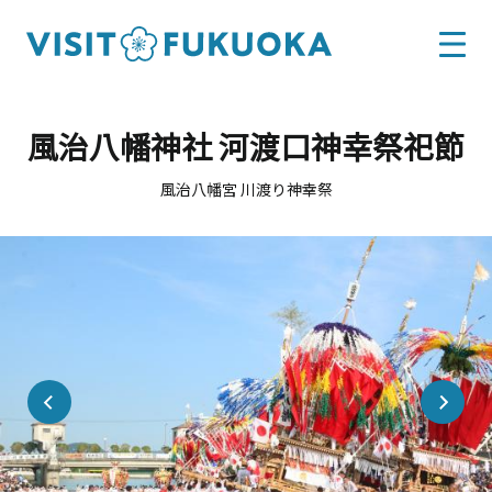
風治八幡神社 河渡口神幸祭祀節
風治八幡宮 川渡り神幸祭