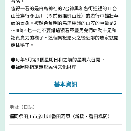
有名。
值得一看的是白鳥神社的2台神輿和各街道裡的11台
山笠穿行彥山川（※前後推倒山笠）的遊行中雄壯華
麗的景象。被顏色鮮明的馬連裝飾的山笠的重量是2
～4噸。也一定不要錯過觀看築豐男兒們幹勁十足和
認真賣力的樣子。這個祭祀結束之後近鄰的農家就開
始插秧了。
●每年5月第3個星期日和之前的星期六召開。
●福岡縣指定無形民俗文化財産
基本資訊
地址（日語）
福岡県田川市彦山川番田河原（新橋・番田橋間）