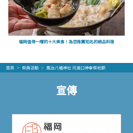
福岡值得一嚐的十大美食！為您推薦知名的絕品料理
首頁
祭典活動
風治八幡神社 河渡口神幸祭祀節
宣傳