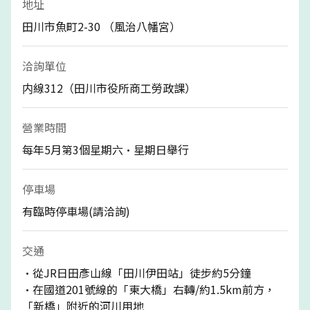
地址
田川市魚町2-30 （風治八幡宮）
洽詢單位
内線312（田川市役所商工勞政課）
營業時間
每年5月第3個星期六·星期日舉行
停車場
有臨時停車場(請洽詢)
交通
·從JR日田彥山線「田川伊田站」徒步約5分鐘
·在國道201號線的「東大橋」右轉/約1.5km前方，
「新橋」附近的河川用地