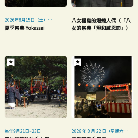
2026年8月15日（土）
八女福島的燈籠人偶（「八
※ 如遇雨天或惡劣天氣，活動
夏季祭典 Yokassai
女的祭典「燈和感恩節」）
延期至16日（星期日）舉行。
每年9月21日~23日
2026 年 8 月 22 日（星期六）
※ 預定於 8 月 21 日（星期