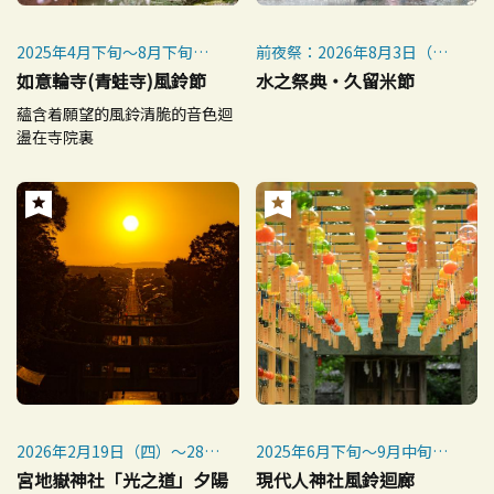
2025年4月下旬～8月下旬
前夜祭：2026年8月3日（星
（預定）
期一）
如意輪寺(青蛙寺)風鈴節
水之祭典・久留米節
本祭：2026年8月4日（星期
蘊含着願望的風鈴清脆的音色迴
二）
盪在寺院裏
2026年2月19日（四）～28日
2025年6月下旬～9月中旬
（六）
（預定）
宮地嶽神社「光之道」夕陽
現代人神社風鈴迴廊