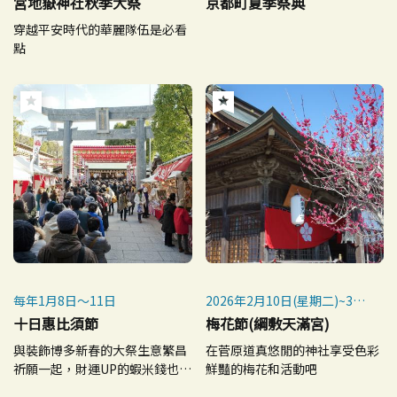
宮地嶽神社秋季大祭
京都町夏季祭典
五）舉辦前夜祭。
穿越平安時代的華麗隊伍是必看
※ 如遇雨天，將順延至 8 月
點
23 日（星期日）舉行。
每年1月8日～11日
2026年2月10日(星期二)~3月
10日(星期二)
十日惠比須節
梅花節(綱敷天滿宮)
與裝飾博多新春的大祭生意繁昌
在菅原道真悠閒的神社享受色彩
祈願一起，財運UP的蝦米錢也受
鮮豔的梅花和活動吧
到關注！