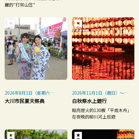
祭
麗的"打架山笠"
※每年9月第4個星期日至10
月第1個星期日舉行
2026年8月1日（星期六）
2026年11月1日（週日）～3
※雨天取消
日（週二・國定假日）
大川市民夏天祭典
白秋祭水上遊行
※每年皆於11月1日～3日舉
點亮燈火的130艘「平底木舟」
行
在夜晚的柳川河上巡遊