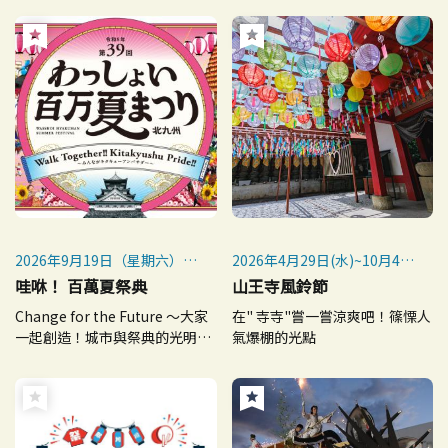
2026年9月19日（星期六）～
2026年4月29日(水)~10月4日
9月20日（星期日）
(日)
哇咻！ 百萬夏祭典
山王寺風鈴節
※雨天照常舉行，惡劣天氣取
Change for the Future ～大家
在" 寺寺"嘗一嘗涼爽吧！篠慄人
消（預定）
一起創造！城市與祭典的光明未
氣爆棚的光點
來！～