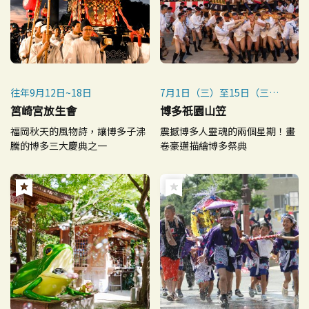
往年9月12日~18日
7月1日（三）至15日（三）
裝飾山笠一般公開
筥崎宮放生會
博多祇園山笠
7月12日（日）追山笠預演
福岡秋天的風物詩，讓博多子沸
震撼博多人靈魂的兩個星期！畫
7月13日（一）集團山笠表演
騰的博多三大慶典之一
卷豪邁描繪博多祭典
7月15日（三）（4:59起）追
山笠
※ 每年7月1日~15日舉行