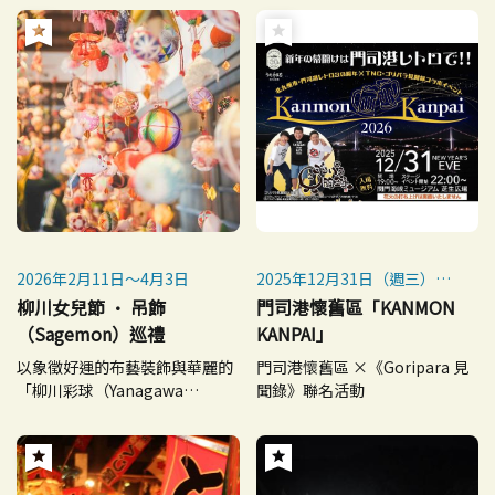
2026年2月11日～4月3日
2025年12月31日（週三）
※雨天照常舉行，遇惡劣天氣
柳川女兒節 · 吊飾
門司港懷舊區「KANMON
取消。
（Sagemon）巡禮
KANPAI」
以象徵好運的布藝裝飾與華麗的
門司港懷舊區 ×《Goripara 見
「柳川彩球（Yanagawa
聞錄》聯名活動
Mari）」來祝福女孩的成長。