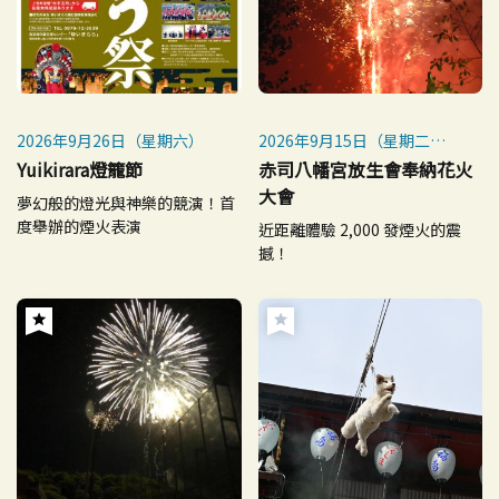
2026年9月26日（星期六）
2026年9月15日（星期二）
※小雨照常舉行
Yuikirara燈籠節
赤司八幡宮放生會奉納花火
※每年9月15日舉行
大會
夢幻般的燈光與神樂的競演！首
度舉辦的煙火表演
近距離體驗 2,000 發煙火的震
撼！