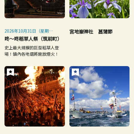
2026年10月31日（星期
宮地嶽神社 菖蒲節
六）：前夜祭
咚～咚稻草人祭（筑前町）
2026年11月1日（星期日）：
史上最大規模的巨型稻草人登
本祭
場！鎮內各地還將施放煙火！