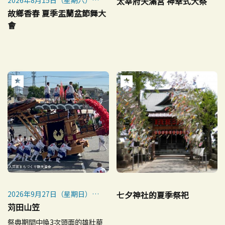
2026年8月15日（星期六）
太宰府天滿宮 神幸式大祭
※下雨時延長至16日（16日
故鄉香春 夏季盂蘭盆節舞大
下雨時取消）
會
2026年9月27日（星期日）～
七夕神社的夏季祭祀
10月4日（星期日）
苅田山笠
2026年10月4日（日）神幸大
祭典期間中換3次頭面的雄壯華