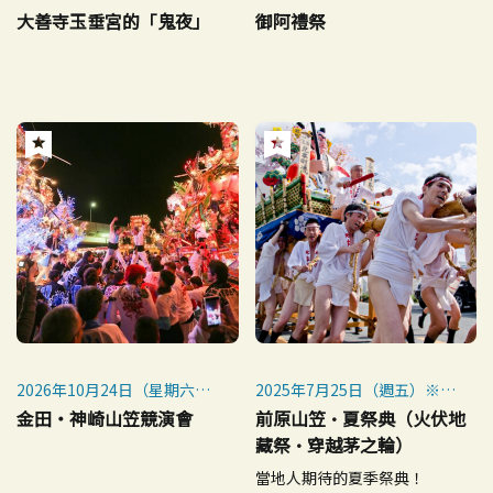
大善寺玉垂宮的「鬼夜」
御阿禮祭
2026年10月24日（星期六）
2025年7月25日（週五）※山
～10月25日（星期日）
笠僅限7月25日。14:00開始
金田・神崎山笠競演會
前原山笠·夏祭典（火伏地
※每年10月20日之後的週
藏祭·穿越茅之輪）
六、週日舉行
夏季祭典:2025年7月24日（週
當地人期待的夏季祭典！
四）~25日（週五）