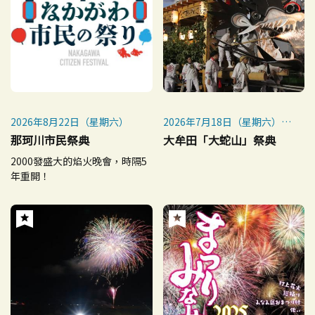
2026年8月22日（星期六）
2026年7月18日（星期六）～
26日（星期日）
那珂川市民祭典
大牟田「大蛇山」祭典
2000發盛大的焰火晚會，時隔5
7月18日（星期六）、19日
年重開！
（星期日）大牟田港祭
7月25日（星期六）舞蹈、萬
人舞蹈、祗園六山遊行、比賽
和閉幕演出。
7月26日（星期日神龕：蛇山
大遊行