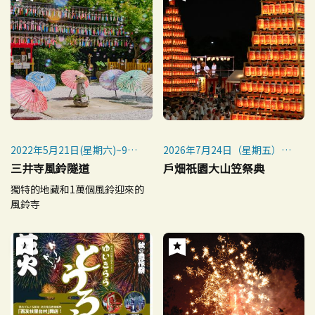
2022年5月21日(星期六)~9月
2026年7月24日（星期五）～
30日(星期五)
7月26日（星期日）
三井寺風鈴隧道
戶畑祇園大山笠祭典
※ 受颱風影響，9月14日(週
※競演會：2026年7月25日
獨特的地藏和1萬個風鈴迎來的
三)中止了。
（星期六）18:30～21:00
風鈴寺