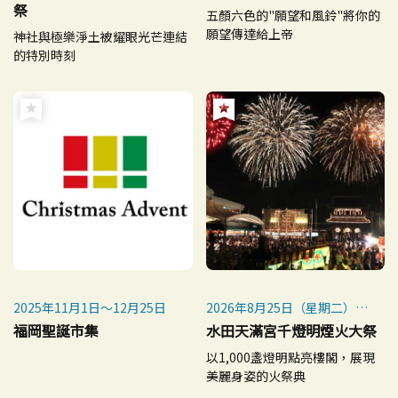
祭
五顏六色的"願望和風鈴"將你的
願望傳達給上帝
神社與極樂淨土被耀眼光芒連結
的特別時刻
2025年11月1日〜12月25日
2026年8月25日（星期二）
※每年8月25日舉行
福岡聖誕市集
水田天滿宮千燈明煙火大祭
※雨天時延期至8月26日（星
以1,000盞燈明點亮樓閣，展現
期三）
美麗身姿的火祭典