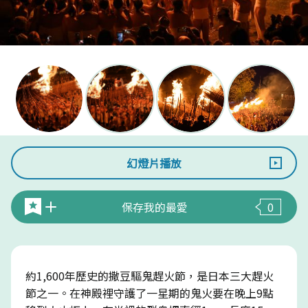
幻燈片播放
保存我的最愛
0
約1,600年歷史的撒豆驅鬼趕火節，是日本三大趕火
節之一。在神殿裡守護了一星期的鬼火要在晚上9點