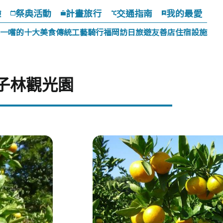
驗
祭典活動
計畫旅行
交通指南
我的最愛
一嚐的十大美食
傳統工藝
騎行福岡
訪日旅遊友善店
住宿設施
子林觀光園