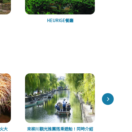
HEURIGE餐廳
株
煙火大
來柳川觀光推薦搭乘遊船！同時介紹
實