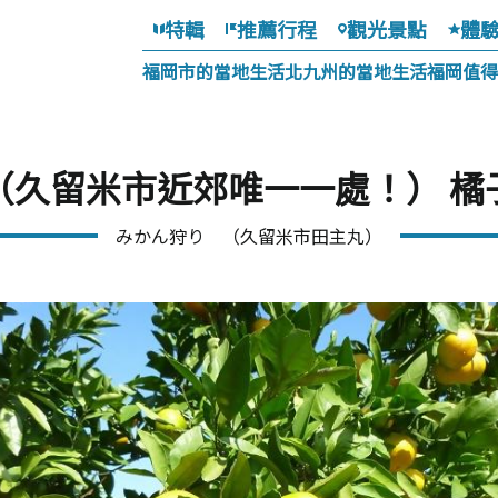
特輯
推薦行程
觀光景點
體
福岡市的當地生活
北九州的當地生活
福岡值得
（久留米市近郊唯一一處！） 橘
みかん狩り （久留米市田主丸）