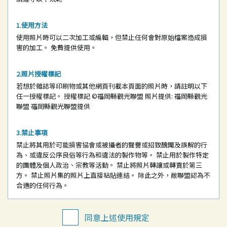
使用方法
使用照片時可以二次加工或編輯，但禁止任何會對原始檔案造成損
害的加工。
免費提供使用。
照片授權標記
若想於雜誌等印刷物或其他網頁刊載本頁面的照片時，請註明以下
任一授權標記。
授權標記
©福岡縣觀光聯盟
照片提供: 福岡縣觀光
聯盟
福岡縣觀光聯盟提供
禁止事項
禁止將其用於可能損害協會或被攝者的聲譽或招致醜聞及誤解的行
為、或違反公序良俗等行為和違法的製作物等。
禁止用於製作特定
的團體及個人政治、宗教等活動。
禁止將照片轉讓或轉賣於第三
方。
禁止照片集的照片上直接粘貼連結。
除此之外，敝聯盟認為不
合適的任何行為。
同意上述使用規定