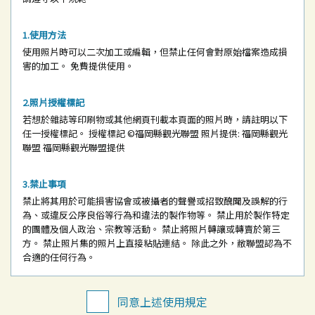
使用方法
使用照片時可以二次加工或編輯，但禁止任何會對原始檔案造成損
害的加工。
免費提供使用。
照片授權標記
若想於雜誌等印刷物或其他網頁刊載本頁面的照片時，請註明以下
任一授權標記。
授權標記
©福岡縣觀光聯盟
照片提供: 福岡縣觀光
聯盟
福岡縣觀光聯盟提供
禁止事項
禁止將其用於可能損害協會或被攝者的聲譽或招致醜聞及誤解的行
為、或違反公序良俗等行為和違法的製作物等。
禁止用於製作特定
的團體及個人政治、宗教等活動。
禁止將照片轉讓或轉賣於第三
方。
禁止照片集的照片上直接粘貼連結。
除此之外，敝聯盟認為不
合適的任何行為。
同意上述使用規定