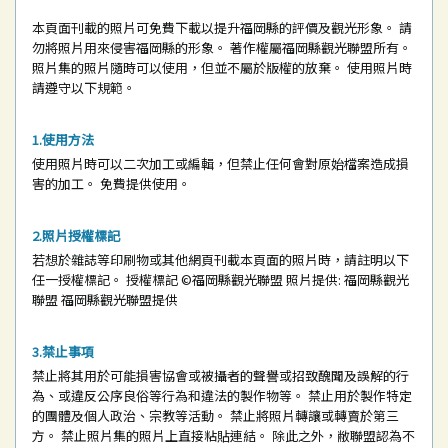
本頁面刊載的照片可免費下載以提升福岡縣的評價及觀光形象。
請
勿將照片用來侵害福岡縣的形象。
著作權屬福岡縣觀光聯盟所有。
照片集的照片隨時可以使用，但並不屬於版權的放棄。
使用照片時
請遵守以下規範。
使用方法
使用照片時可以二次加工或編輯，但禁止任何會對原始檔案造成損
害的加工。
免費提供使用。
照片授權標記
若想於雜誌等印刷物或其他網頁刊載本頁面的照片時，請註明以下
任一授權標記。
授權標記
©福岡縣觀光聯盟
照片提供: 福岡縣觀光
聯盟
福岡縣觀光聯盟提供
禁止事項
禁止將其用於可能損害協會或被攝者的聲譽或招致醜聞及誤解的行
為、或違反公序良俗等行為和違法的製作物等。
禁止用於製作特定
的團體及個人政治、宗教等活動。
禁止將照片轉讓或轉賣於第三
方。
禁止照片集的照片上直接粘貼連結。
除此之外，敝聯盟認為不