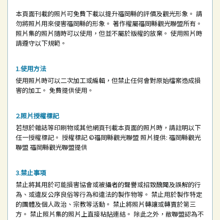
本頁面刊載的照片可免費下載以提升福岡縣的評價及觀光形象。
請
勿將照片用來侵害福岡縣的形象。
著作權屬福岡縣觀光聯盟所有。
照片集的照片隨時可以使用，但並不屬於版權的放棄。
使用照片時
請遵守以下規範。
使用方法
使用照片時可以二次加工或編輯，但禁止任何會對原始檔案造成損
害的加工。
免費提供使用。
照片授權標記
若想於雜誌等印刷物或其他網頁刊載本頁面的照片時，請註明以下
任一授權標記。
授權標記
©福岡縣觀光聯盟
照片提供: 福岡縣觀光
聯盟
福岡縣觀光聯盟提供
禁止事項
禁止將其用於可能損害協會或被攝者的聲譽或招致醜聞及誤解的行
為、或違反公序良俗等行為和違法的製作物等。
禁止用於製作特定
的團體及個人政治、宗教等活動。
禁止將照片轉讓或轉賣於第三
方。
禁止照片集的照片上直接粘貼連結。
除此之外，敝聯盟認為不