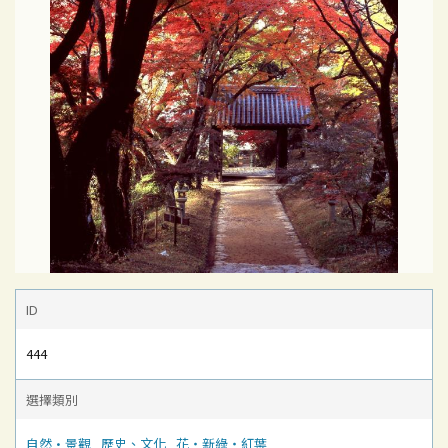
ID
444
選擇類別
自然·景觀
歷史、文化
花‧新綠‧紅葉