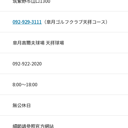
筑紫野市山口1300
092-929-3111
（皐月ゴルフクラブ天拝コース）
皐月高爾夫球場 天拝球場
092-922-2020
8:00～18:00
無公休日
細節請參照官方網站