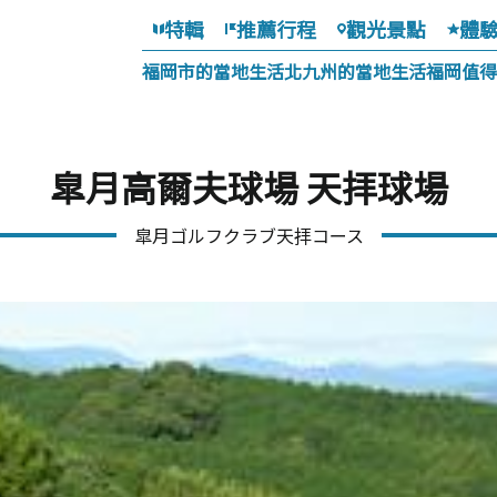
特輯
推薦行程
觀光景點
體
福岡市的當地生活
北九州的當地生活
福岡值得
皐月高爾夫球場 天拝球場
皐月ゴルフクラブ天拝コース