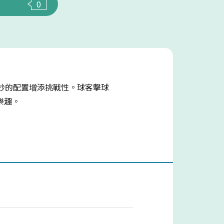
0
妙的配置增添挑戰性。球客擊球
樂趣。