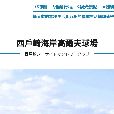
特輯
推薦行程
觀光景點
體
福岡市的當地生活
北九州的當地生活
福岡值得
西戶崎海岸高爾夫球場
西戸崎シーサイドカントリークラブ