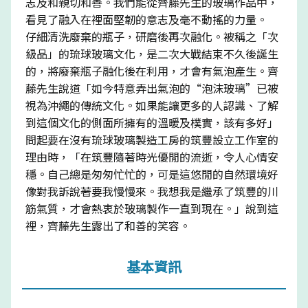
志及和親切和善。我們能從齊藤先生的玻璃作品中，
看見了融入在裡面堅韌的意志及毫不動搖的力量。
仔細清洗廢棄的瓶子，研磨後再次融化。被稱之「次
級品」的琉球玻璃文化，是二次大戰結束不久後誕生
的，將廢棄瓶子融化後在利用，才會有氣泡產生。齊
藤先生說道「如今特意弄出氣泡的“泡沫玻璃”已被
視為沖繩的傳統文化。如果能讓更多的人認識、了解
到這個文化的側面所擁有的溫暖及樸實，該有多好」
問起要在沒有琉球玻璃製造工房的筑豐設立工作室的
理由時，「在筑豐隨著時光優閒的流逝，令人心情安
穩。自己總是匆匆忙忙的，可是這悠閒的自然環境好
像對我訴說著要我慢慢來。我想我是繼承了筑豐的川
筋氣質，才會熱衷於玻璃製作一直到現在。」說到這
裡，齊藤先生露出了和善的笑容。
基本資訊