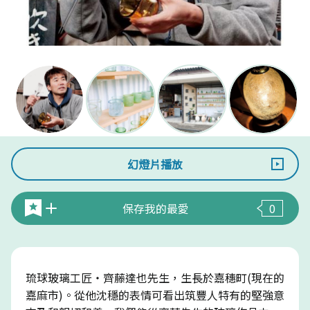
幻燈片播放
保存我的最愛
0
琉球玻璃工匠・齊藤達也先生，生長於嘉穗町(現在的
嘉麻市)。從他沈穩的表情可看出筑豐人特有的堅強意