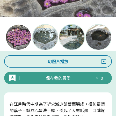
幻燈片播放
保存我的最愛
0
在江戶時代中期為了祈求減少飢荒而製成。模仿蜀葵
的葉子，製成心型洗手鉢，引起了大眾話題。口碑逐