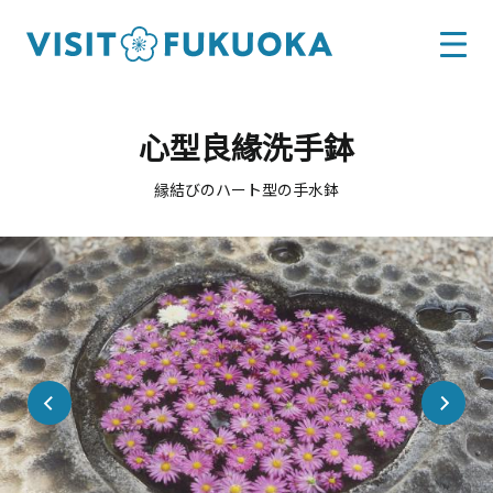
心型良緣洗手鉢
縁結びのハート型の手水鉢