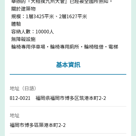
舉辦的『大相撲九州大會』已經被全國所熟知。
關於建築物
規模：1層3425平米、2層1627平米
體驗
容納人數：10000人
無障礙設施
輪椅專用停車場・輪椅專用廁所・輪椅租借・電梯
基本資訊
地址（日語）
812-0021 福岡県福岡市博多区筑港本町2-2
地址
福岡市博多區築港本町2-2