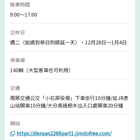
營業時間
9:00～17:00
公休日
週二（如遇到祭日則順延一天）・12月28日～1月4日
停車場
140輛（大型客車也可利用）
交通
兩築交通公交「小石原役場」下車歩行10分鐘/從JR彥
山站開車10分鐘/大分高速杷木出入口處開車20分鐘
網站
https://densan2266part1.jimdofree.com/