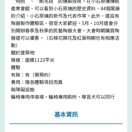
“飛刨”、“刷毛目”的燒製技術。在小石原燒傳統
產業會館，可以看到小石原燒的歷史資料、44個窯廠
的介紹、小石原燒的新作及代表作等。此外，還設有
陶器製作體驗區，很受大家歡迎。5月・10月還會分
別開辦春季及秋季的民藝陶器大會，大會時期購買陶
器還可以優惠。（石楠花開花及紅葉時期也有相應活
動）
關於建築物
規模：面積1123平米
體驗
有無：有（需預約）
費用：隨各體驗項目而異
無障礙設施
輪椅專用停車場・輪椅專用廁所・導盲犬可以同行
基本資訊