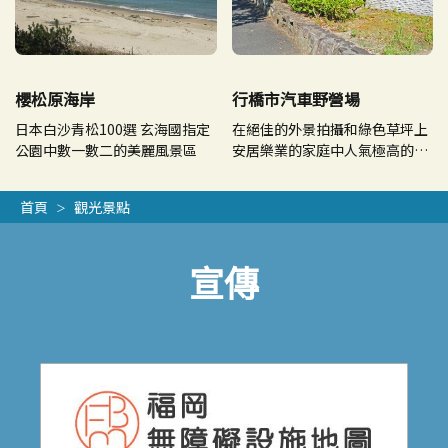
櫻松原海岸
行橋市汽車野營場
日本白沙青松100選 玄海國指定
在絕佳的外景拍攝和綠色草坪上
公園中數一數二的美麗風景區
安居樂業的家庭中人氣極高的露
營地
首頁
觀光景點
宣傳