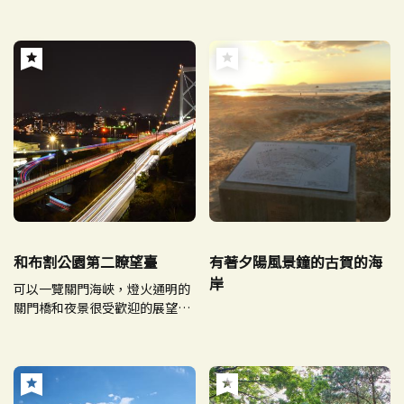
和布割公園第二瞭望臺
有著夕陽風景鐘的古賀的海
岸
可以一覽關門海峽，燈火通明的
關門橋和夜景很受歡迎的展望公
園