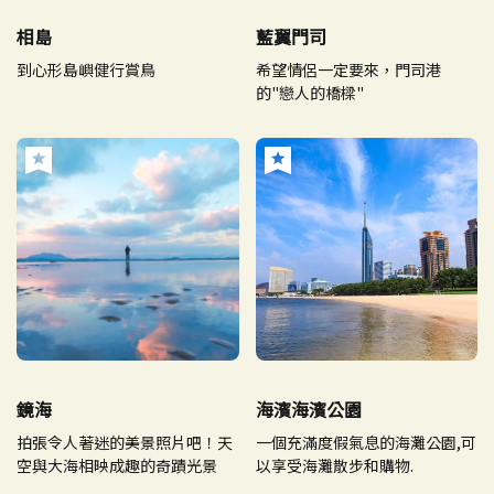
相島
藍翼門司
到心形島嶼健行賞鳥
希望情侶一定要來，門司港
的"戀人的橋樑"
鏡海
海濱海濱公園
拍張令人著迷的美景照片吧！天
一個充滿度假氣息的海灘公園,可
空與大海相映成趣的奇蹟光景
以享受海灘散步和購物.