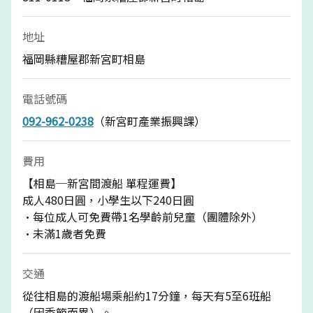
地址
福岡縣糟屋郡新宮町相島
電話號碼
092-962-0238
（新宮町產業振興課）
費用
【相島─新宮間渡船 單程運費】
成人480日圓，小學生以下240日圓
·每位成人可免費帶1名學齡前兒童（團體除外）
·未滿1歲者免費
交通
從往相島的渡船場乘船約17分鐘，每天有5至6班船
（因季節而異）。