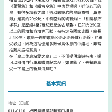
《萬葉集》和《續古今集》中也登場過。近似心形的
島上有很多精彩之處！通稱眼鏡岩的島嶼象徵「鼻栗
瀨」是高約20公尺、中間空洞的海蝕洞。「相島積石
塚群」是歷經4至7世紀建造的古墳群，已知有250座
以上的圓墳和方墳等形狀，被指定為國家史蹟。總長
5.4公里、環島一週的環島公路沿路是健行路線，也很
受歡迎。因為這裡也是多數候鳥休息的中繼地，非常
推薦來這裡賞鳥。
在「島上休息站愛之島」上，不僅提供旅遊指南，還
可以租借自行車和購買紀念品。如果餓了，去餐廳享
受一下島上的新鮮海鮮吧？
基本資訊
地址（日語）
811-0118 福岡県糟屋郡新宮町相島