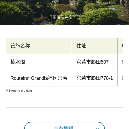
旧伊藤伝右衛門邸
设施名称
住址
电
楠水阁
宫若市胁田507
09
Routeinn Grandia福冈宫若
宫若市胁田778-1
09
※Swipe to the right
查看地图