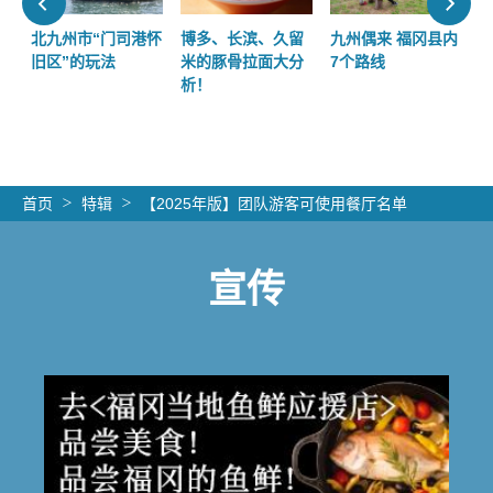
享
北九州市“门司港怀
博多、长滨、久留
九州偶来 福冈县内
室
旧区”的玩法
米的豚骨拉面大分
7个路线
析！
首页
特辑
【2025年版】团队游客可使用餐厅名单
宣传