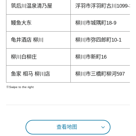
筑后川温泉清乃屋
浮羽市浮羽町古川1099-3
鳗鱼大东
柳川市城隅町18-9
龟井酒店 柳川
柳川市弥四郎町10-1
柳川白柳庄
柳川市新町16
鱼家 相马 柳川店
柳川市三橋町柳河597
※Swipe to the right
查看地图