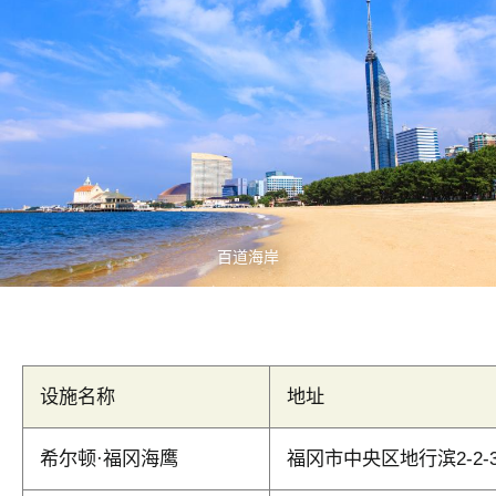
百道海岸
设施名称
地址
希尔顿·福冈海鹰
福冈市中央区地行滨2-2-