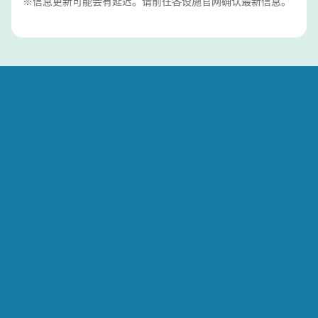
※信息更新可能会有延迟。请前往各设施官网确认最新信息。