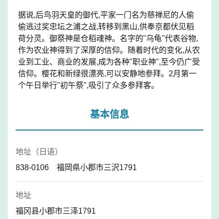
据说,后鸟羽天皇的御代,平家一门名为慈禅尼的人偷
偷逃过奖忠坛之浦之战,转移到黑山,供奉京都伏见稻
荷分灵。御祭神是仓稻魂神。名字的"乌龟"代表谷物,
作为农业神得到了深厚的信仰。随着时代的变化,从农
业到工业、商业的发展,成为各种"职业神",至今仍广受
信仰。樱花和新绿很漂亮,可以安静地参拜。2月第一
个午日举行"初午祭",吸引了众多参拜客。
基本信息
地址（日语）
838-0106 福岡県小郡市三沢1791
地址
福冈县小郡市三泽1791