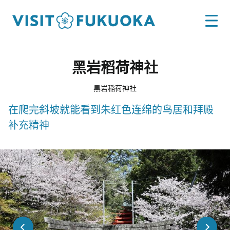
黑岩稻荷神社
黒岩稲荷神社
在爬完斜坡就能看到朱红色连绵的鸟居和拜殿
补充精神