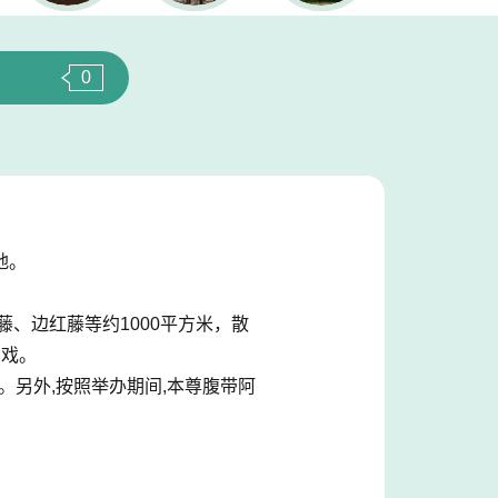
0
地。
、边红藤等约1000平方米，散
轴戏。
相。另外,按照举办期间,本尊腹带阿