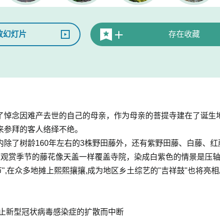
放幻灯片
存在收藏
了悼念因难产去世的自己的母亲，作为母亲的菩提寺建在了诞生
来参拜的客人络绎不绝。
除了树龄160年左右的3株野田藤外，还有紫野田藤、白藤、红藤
来观赏季节的藤花像天盖一样覆盖寺院，染成白紫色的情景是压
藤节",在众多地摊上熙熙攘攘,成为地区乡土综艺的"吉祥鼓"也将亮
了防止新型冠状病毒感染症的扩散而中断