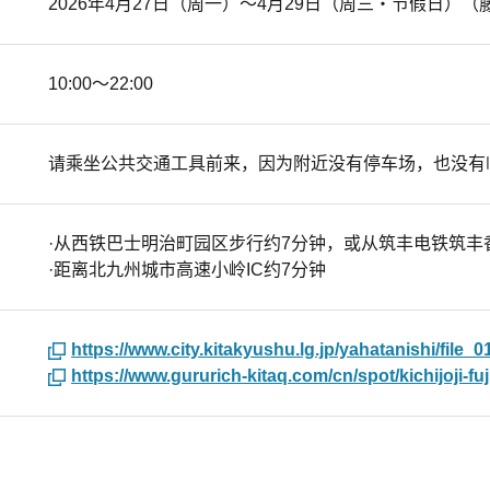
2026年4月27日（周一）～4月29日（周三・节假日）（
10:00～22:00
请乘坐公共交通工具前来，因为附近没有停车场，也没有
·从西铁巴士明治町园区步行约7分钟，或从筑丰电铁筑丰
·距离北九州城市高速小岭IC约7分钟
https://www.city.kitakyushu.lg.jp/yahatanishi/file_0
https://www.gururich-kitaq.com/cn/spot/kichijoji-fuji