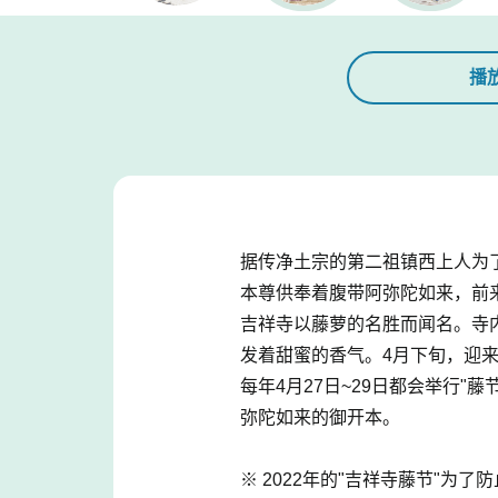
播
据传净土宗的第二祖镇西上人为
本尊供奉着腹带阿弥陀如来，前
吉祥寺以藤萝的名胜而闻名。寺内
发着甜蜜的香气。4月下旬，迎
每年4月27日~29日都会举行"
弥陀如来的御开本。
※ 2022年的"吉祥寺藤节"为