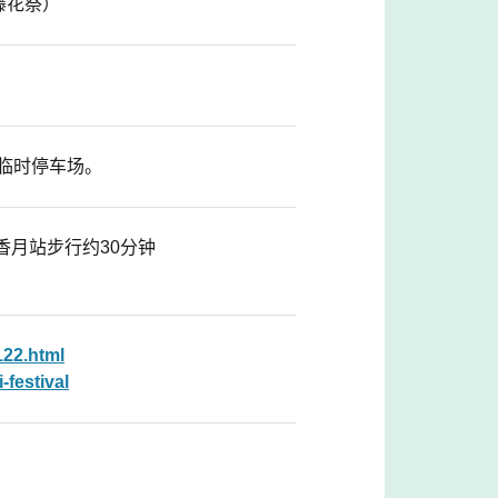
藤花祭）
临时停车场。
香月站步行约30分钟
122.html
-festival