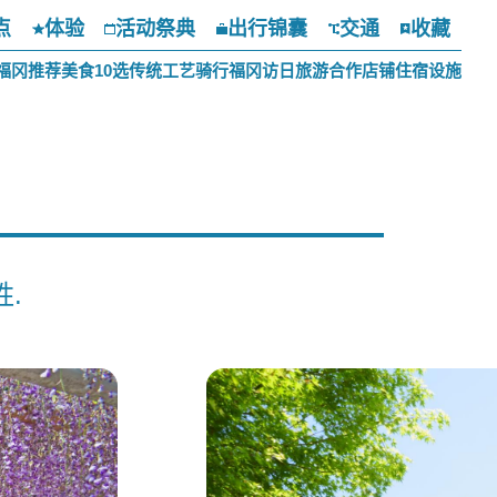
点
体验
活动祭典
出行锦囊
交通
收藏
福冈推荐美食10选
传统工艺
骑行福冈
访日旅游合作店铺
住宿设施
.