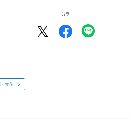
分享
然・赏花