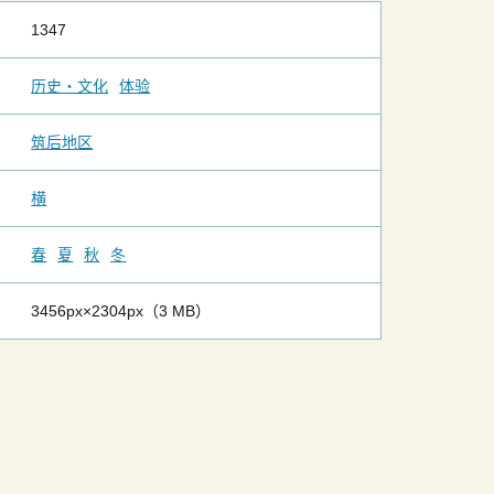
1347
历史・文化
体验
筑后地区
横
春
夏
秋
冬
3456px×2304px（3 MB）