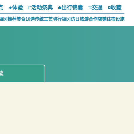
点
体验
活动祭典
出行锦囊
交通
收藏
福冈推荐美食10选
传统工艺
骑行福冈
访日旅游合作店铺
住宿设施
款