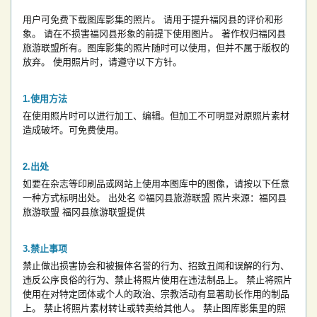
用户可免费下载图库影集的照片。
请用于提升福冈县的评价和形
象。
请在不损害福冈县形象的前提下使用图片。
著作权归福冈县
旅游联盟所有。图库影集的照片随时可以使用，但并不属于版权的
放弃。
使用照片时，请遵守以下方针。
使用方法
在使用照片时可以进行加工、编辑。但加工不可明显对原照片素材
造成破坏。可免费使用。
出处
如要在杂志等印刷品或网站上使用本图库中的图像，请按以下任意
一种方式标明出处。
出处名
©福冈县旅游联盟
照片来源：福冈县
旅游联盟
福冈县旅游联盟提供
禁止事项
禁止做出损害协会和被摄体名誉的行为、招致丑闻和误解的行为、
违反公序良俗的行为、禁止将照片使用在违法制品上。
禁止将照片
使用在对特定团体或个人的政治、宗教活动有显著助长作用的制品
上。
禁止将照片素材转让或转卖给其他人。
禁止图库影集里的照