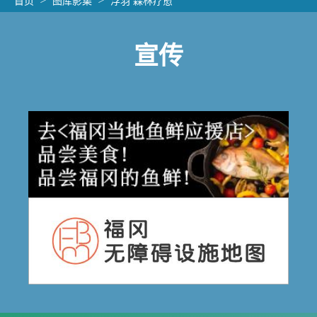
首页
图库影集
浮羽 森林疗愈
宣传