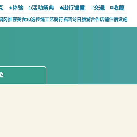
点
体验
活动祭典
出行锦囊
交通
收藏
福冈推荐美食10选
传统工艺
骑行福冈
访日旅游合作店铺
住宿设施
款