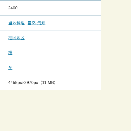
2400
当地料理
自然·景观
福冈地区
横
冬
4455px×2970px（11 MB）