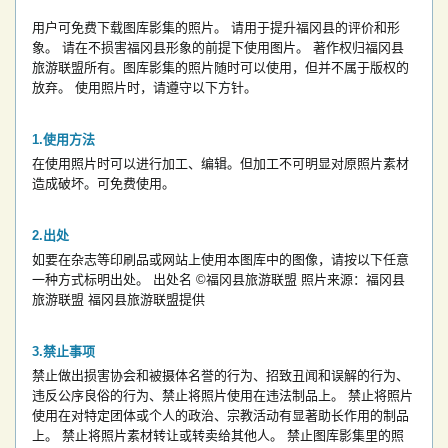
用户可免费下载图库影集的照片。
请用于提升福冈县的评价和形
象。
请在不损害福冈县形象的前提下使用图片。
著作权归福冈县
旅游联盟所有。图库影集的照片随时可以使用，但并不属于版权的
放弃。
使用照片时，请遵守以下方针。
使用方法
在使用照片时可以进行加工、编辑。但加工不可明显对原照片素材
造成破坏。可免费使用。
出处
如要在杂志等印刷品或网站上使用本图库中的图像，请按以下任意
一种方式标明出处。
出处名
©福冈县旅游联盟
照片来源：福冈县
旅游联盟
福冈县旅游联盟提供
禁止事项
禁止做出损害协会和被摄体名誉的行为、招致丑闻和误解的行为、
违反公序良俗的行为、禁止将照片使用在违法制品上。
禁止将照片
使用在对特定团体或个人的政治、宗教活动有显著助长作用的制品
上。
禁止将照片素材转让或转卖给其他人。
禁止图库影集里的照