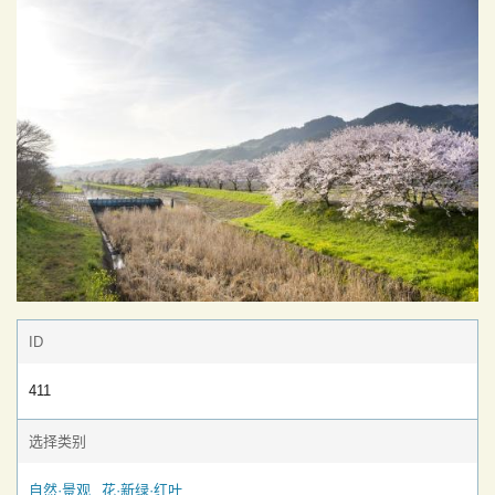
ID
411
选择类别
自然·景观
花·新绿·红叶