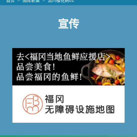
首页
图库影集
流川樱花树01
宣传