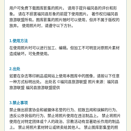
用户可免费下载图库影集的照片。
请用于提升福冈县的评价和形
象。
请在不损害福冈县形象的前提下使用图片。
著作权归福冈县
旅游联盟所有。图库影集的照片随时可以使用，但并不属于版权的
放弃。
使用照片时，请遵守以下方针。
使用方法
在使用照片时可以进行加工、编辑。但加工不可明显对原照片素材
造成破坏。可免费使用。
出处
如要在杂志等印刷品或网站上使用本图库中的图像，请按以下任意
一种方式标明出处。
出处名
©福冈县旅游联盟
照片来源：福冈县
旅游联盟
福冈县旅游联盟提供
禁止事项
禁止做出损害协会和被摄体名誉的行为、招致丑闻和误解的行为、
违反公序良俗的行为、禁止将照片使用在违法制品上。
禁止将照片
使用在对特定团体或个人的政治、宗教活动有显著助长作用的制品
上。
禁止将照片素材转让或转卖给其他人。
禁止图库影集里的照