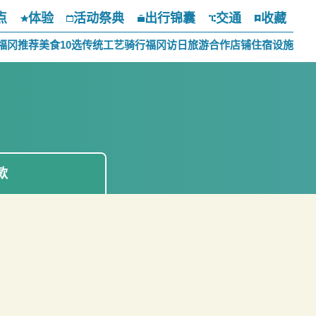
点
体验
活动祭典
出行锦囊
交通
收藏
福冈推荐美食10选
传统工艺
骑行福冈
访日旅游合作店铺
住宿设施
款