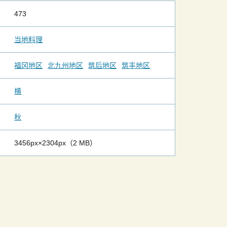
473
当地料理
福冈地区
北九州地区
筑后地区
筑丰地区
横
秋
3456px×2304px（2 MB）