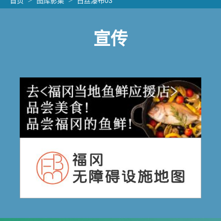
首页
图库影集
白丝瀑布03
宣传