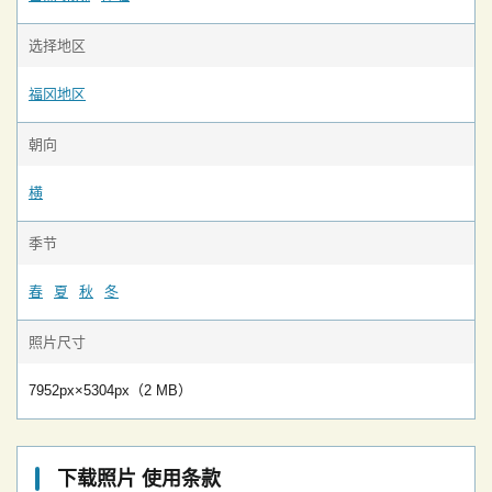
选择地区
福冈地区
朝向
横
季节
春
夏
秋
冬
照片尺寸
7952px×5304px（2 MB）
下载照片 使用条款