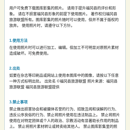
用户可免费下载图库影集的照片。
请用于提升福冈县的评价和形
象。
请在不损害福冈县形象的前提下使用图片。
著作权归福冈县
旅游联盟所有。图库影集的照片随时可以使用，但并不属于版权的
放弃。
使用照片时，请遵守以下方针。
使用方法
在使用照片时可以进行加工、编辑。但加工不可明显对原照片素材
造成破坏。可免费使用。
出处
如要在杂志等印刷品或网站上使用本图库中的图像，请按以下任意
一种方式标明出处。
出处名
©福冈县旅游联盟
照片来源：福冈县
旅游联盟
福冈县旅游联盟提供
禁止事项
禁止做出损害协会和被摄体名誉的行为、招致丑闻和误解的行为、
违反公序良俗的行为、禁止将照片使用在违法制品上。
禁止将照片
使用在对特定团体或个人的政治、宗教活动有显著助长作用的制品
上。
禁止将照片素材转让或转卖给其他人。
禁止图库影集里的照