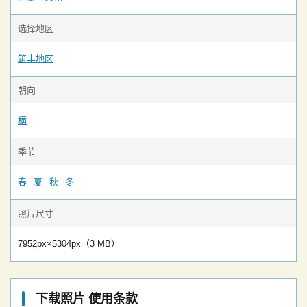
选择地区
筑丰地区
朝向
横
季节
春
夏
秋
冬
照片尺寸
7952px×5304px（3 MB）
下载照片 使用条款