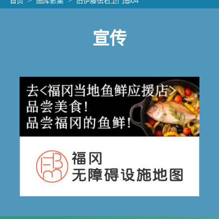
首页
图库影集
旧伊藤伝右卫门邸04
宣传