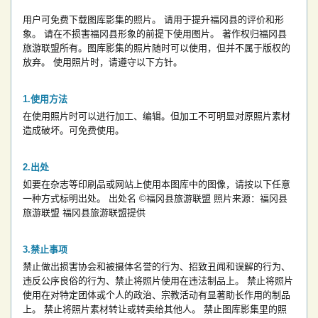
用户可免费下载图库影集的照片。
请用于提升福冈县的评价和形
象。
请在不损害福冈县形象的前提下使用图片。
著作权归福冈县
旅游联盟所有。图库影集的照片随时可以使用，但并不属于版权的
放弃。
使用照片时，请遵守以下方针。
使用方法
在使用照片时可以进行加工、编辑。但加工不可明显对原照片素材
造成破坏。可免费使用。
出处
如要在杂志等印刷品或网站上使用本图库中的图像，请按以下任意
一种方式标明出处。
出处名
©福冈县旅游联盟
照片来源：福冈县
旅游联盟
福冈县旅游联盟提供
禁止事项
禁止做出损害协会和被摄体名誉的行为、招致丑闻和误解的行为、
违反公序良俗的行为、禁止将照片使用在违法制品上。
禁止将照片
使用在对特定团体或个人的政治、宗教活动有显著助长作用的制品
上。
禁止将照片素材转让或转卖给其他人。
禁止图库影集里的照