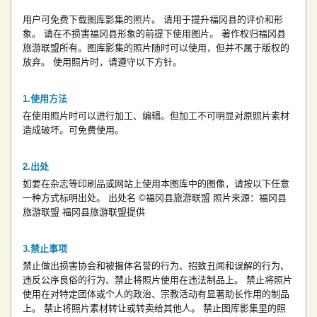
用户可免费下载图库影集的照片。
请用于提升福冈县的评价和形
象。
请在不损害福冈县形象的前提下使用图片。
著作权归福冈县
旅游联盟所有。图库影集的照片随时可以使用，但并不属于版权的
放弃。
使用照片时，请遵守以下方针。
使用方法
在使用照片时可以进行加工、编辑。但加工不可明显对原照片素材
造成破坏。可免费使用。
出处
如要在杂志等印刷品或网站上使用本图库中的图像，请按以下任意
一种方式标明出处。
出处名
©福冈县旅游联盟
照片来源：福冈县
旅游联盟
福冈县旅游联盟提供
禁止事项
禁止做出损害协会和被摄体名誉的行为、招致丑闻和误解的行为、
违反公序良俗的行为、禁止将照片使用在违法制品上。
禁止将照片
使用在对特定团体或个人的政治、宗教活动有显著助长作用的制品
上。
禁止将照片素材转让或转卖给其他人。
禁止图库影集里的照