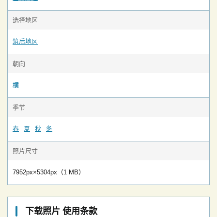
选择地区
筑后地区
朝向
横
季节
春
夏
秋
冬
照片尺寸
7952px×5304px（1 MB）
下载照片 使用条款