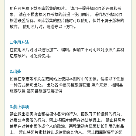
用户可免费下载图库影集的照片。
请用于提升福冈县的评价和形
象。
请在不损害福冈县形象的前提下使用图片。
著作权归福冈县
旅游联盟所有。图库影集的照片随时可以使用，但并不属于版权的
放弃。
使用照片时，请遵守以下方针。
使用方法
在使用照片时可以进行加工、编辑。但加工不可明显对原照片素材
造成破坏。可免费使用。
出处
如要在杂志等印刷品或网站上使用本图库中的图像，请按以下任意
一种方式标明出处。
出处名
©福冈县旅游联盟
照片来源：福冈县
旅游联盟
福冈县旅游联盟提供
禁止事项
禁止做出损害协会和被摄体名誉的行为、招致丑闻和误解的行为、
违反公序良俗的行为、禁止将照片使用在违法制品上。
禁止将照片
使用在对特定团体或个人的政治、宗教活动有显著助长作用的制品
上。
禁止将照片素材转让或转卖给其他人。
禁止图库影集里的照