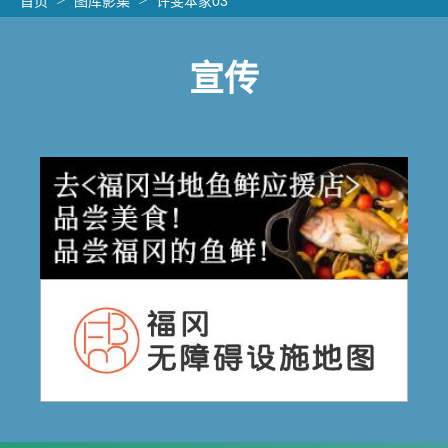
首页
图库影集
许斐本家03
宣传