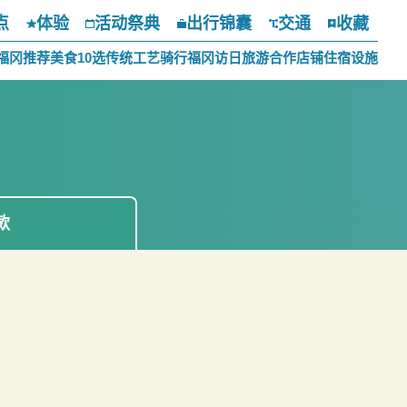
点
体验
活动祭典
出行锦囊
交通
收藏
福冈推荐美食10选
传统工艺
骑行福冈
访日旅游合作店铺
住宿设施
款