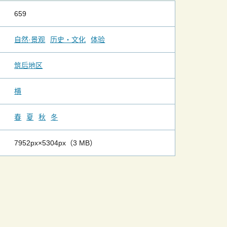
659
自然·景观
历史・文化
体验
筑后地区
横
春
夏
秋
冬
7952px×5304px（3 MB）