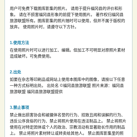
用户可免费下载图库影集的照片。
请用于提升福冈县的评价和形
象。
请在不损害福冈县形象的前提下使用图片。
著作权归福冈县
旅游联盟所有。图库影集的照片随时可以使用，但并不属于版权的
放弃。
使用照片时，请遵守以下方针。
使用方法
在使用照片时可以进行加工、编辑。但加工不可明显对原照片素材
造成破坏。可免费使用。
出处
如要在杂志等印刷品或网站上使用本图库中的图像，请按以下任意
一种方式标明出处。
出处名
©福冈县旅游联盟
照片来源：福冈县
旅游联盟
福冈县旅游联盟提供
禁止事项
禁止做出损害协会和被摄体名誉的行为、招致丑闻和误解的行为、
违反公序良俗的行为、禁止将照片使用在违法制品上。
禁止将照片
使用在对特定团体或个人的政治、宗教活动有显著助长作用的制品
上。
禁止将照片素材转让或转卖给其他人。
禁止图库影集里的照