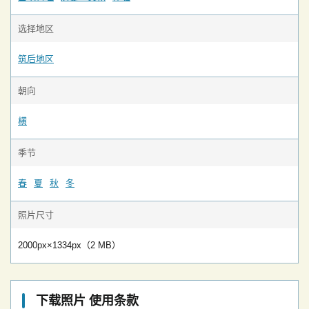
选择地区
筑后地区
朝向
横
季节
春
夏
秋
冬
照片尺寸
2000px×1334px（2 MB）
下载照片 使用条款