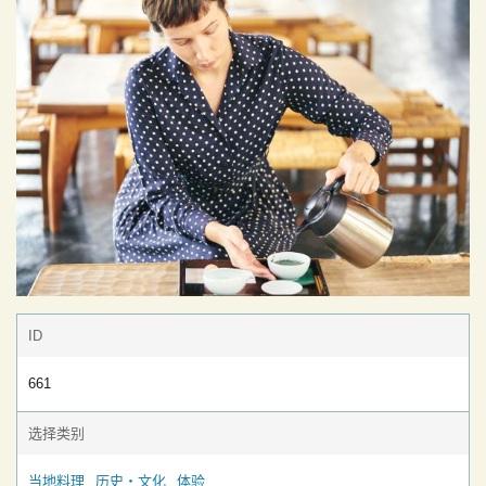
ID
661
选择类别
当地料理
历史・文化
体验