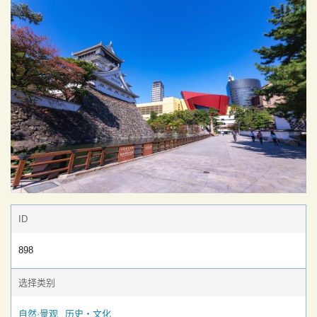
ID
898
选择类别
自然·景观
历史・文化