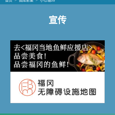
首页
图库影集
小仓城05
宣传