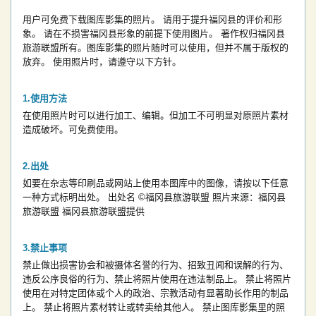
用户可免费下载图库影集的照片。
请用于提升福冈县的评价和形
象。
请在不损害福冈县形象的前提下使用图片。
著作权归福冈县
旅游联盟所有。图库影集的照片随时可以使用，但并不属于版权的
放弃。
使用照片时，请遵守以下方针。
使用方法
在使用照片时可以进行加工、编辑。但加工不可明显对原照片素材
造成破坏。可免费使用。
出处
如要在杂志等印刷品或网站上使用本图库中的图像，请按以下任意
一种方式标明出处。
出处名
©福冈县旅游联盟
照片来源：福冈县
旅游联盟
福冈县旅游联盟提供
禁止事项
禁止做出损害协会和被摄体名誉的行为、招致丑闻和误解的行为、
违反公序良俗的行为、禁止将照片使用在违法制品上。
禁止将照片
使用在对特定团体或个人的政治、宗教活动有显著助长作用的制品
上。
禁止将照片素材转让或转卖给其他人。
禁止图库影集里的照