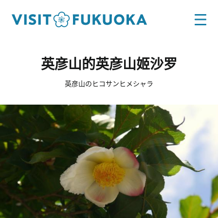
英彦山的英彦山姬沙罗
英彦山のヒコサンヒメシャラ