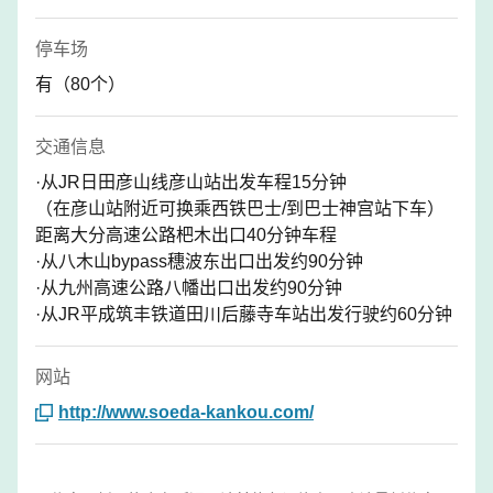
停车场
有（80个）
交通信息
·从JR日田彦山线彦山站出发车程15分钟
（在彦山站附近可换乘西铁巴士/到巴士神宫站下车）
距离大分高速公路杷木出口40分钟车程
·从八木山bypass穗波东出口出发约90分钟
·从九州高速公路八幡出口出发约90分钟
·从JR平成筑丰铁道田川后藤寺车站出发行驶约60分钟
网站
http://www.soeda-kankou.com/